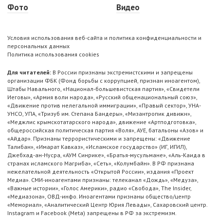
Фото
Видео
Условия использования веб-сайта и политика конфиденциальности и
персональных данных
Политика использования cookies
Для читателей:
В России признаны экстремистскими и запрещены
организации ФБК (Фонд борьбы с коррупцией, признан иноагентом),
Штабы Навального, «Национал-большевистская партия», «Свидетели
Иеговы», «Армия воли народа», «Русский общенациональный союз»,
«Движение против нелегальной иммиграции», «Правый сектор», УНА-
УНСО, УПА, «Тризуб им. Степана Бандеры», «Мизантропик дивижн»,
«Меджлис крымскотатарского народа», движение «Артподготовка»,
общероссийская политическая партия «Воля», АУЕ, батальоны «Азов» и
«Айдар». Признаны террористическими и запрещены: «Движение
Талибан», «Имарат Кавказ», «Исламское государство» (ИГ, ИГИЛ),
Джебхад-ан-Нусра, «АУМ Синрике», «Братья-мусульмане», «Аль-Каида в
странах исламского Магриба», «Сеть», «Колумбайн». В РФ признана
нежелательной деятельность «Открытой России», издания «Проект
Медиа». СМИ-иноагентами признаны: телеканал «Дождь», «Медуза»,
«Важные истории», «Голос Америки», радио «Свобода», The Insider,
«Медиазона», ОВД-инфо. Иноагентами признаны общество/центр
«Мемориал», «Аналитический Центр Юрия Левады», Сахаровский центр.
Instagram и Facebook (Metа) запрещены в РФ за экстремизм.