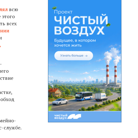
лял
всю
е этого
ть всех
ении
и
,
—
него
йствие
стке,
 обход
емейно-
с-службе.