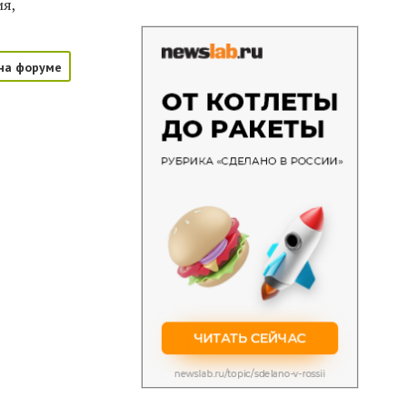
ия,
на форуме