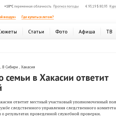
+18°C
переменная облачность
Прогноз погоды
€
93,19
$
80,93
Кур
й воздух»
Где купаться летом?
Сюжеты
Статьи
Фото
Афиша
ТВ
,
,
В Сибири
Хакасия
о семьи в Хакасии ответит
й
Хакасии ответит местный участковый уполномоченный по
службе следственного управления следственного комитета
и о результатах проведенной служебной проверки.