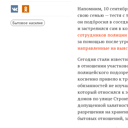
Напомним, 10 сентяб
свою семью — тестя с т
он подбросил в сосед
Бытовое насилие
и застрелился сам в ко
сотрудников полиции
за помощью после угр
направленные на выяс
Сегодня стали извест
в отношении участков
полицейского подозрева
косвенно привело к т
обязанностей не изуч
который относился к 
домов по улице Строит
допущенной халатност
разрешения на хранен
бытовых отношений, з