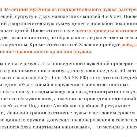
ря
43-летний
мужчина из гладкоствольного ружья расстре
ещей, супругу и двух малолетних сыновей 4 и 9 лет. Посл
ний двор значительную сумму денег с просьбой похорони
мнате детей. После этого в селе
начата проверка в отнош
для выяснения того, не обращались ли ранее члены семь
оз мужчины. Кроме этого по всей Хакасии пройдут
рейды
нение правильности хранения оружия
.
ны первые результаты проведенной служебной проверки 
ого уполномоченного возбуждено уголовное дело.
30-лет
ют в халатности (ч. 1 ст. 293 УК РФ) за то, что его безде
рагедии. «Участковый в нарушение своих должностных
ал обстановку, складывающуюся на административном уча
зоне его обслуживания, а именно не проводил подворный
елей в селе Подсинее Алтайского района. В результате
и, Иваншин хранил охотничье ружье с истекшим сроком
ие данного оружия, допускал правонарушения в сфере с
лоупотреблял спиртными напитками», — отметили в прес