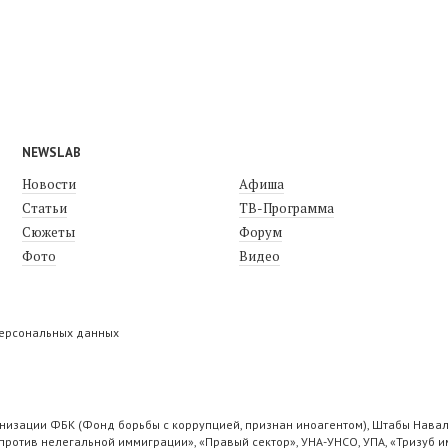
NEWSLAB
Новости
Афиша
Статьи
ТВ-Программа
Сюжеты
Форум
Фото
Видео
персональных данных
низации ФБК (Фонд борьбы с коррупцией, признан иноагентом), Штабы Навал
ротив нелегальной иммиграции», «Правый сектор», УНА-УНСО, УПА, «Тризуб и