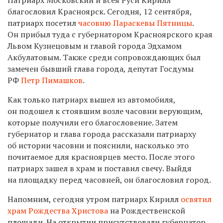
благословил Красноярск. Сегодня, 12 сентября,
патриарх посетил
часовню Параскевы Пятницы
.
Он прибыл туда с губернатором Красноярского края
Львом Кузнецовым и главой города Эдхамом
Акбулатовым. Также среди сопровождающих был
замечен бывший глава города, депутат Госдумы
РФ
Петр Пимашков
.
Как только патриарх вышел из автомобиля,
он подошел к стоявшим возле часовни верующим,
которые получили его благословение. Затем
губернатор и глава города рассказали патриарху
об истории часовни и пояснили, насколько это
почитаемое для красноярцев место. После этого
патриарх зашел в храм и поставил свечу. Выйдя
на площадку перед часовней, он благословил город.
Напомним, сегодня утром патриарх Кирилл
освятил
храм Рождества Христова
на Рождественской
площади. На открытии присутствовали губернатор