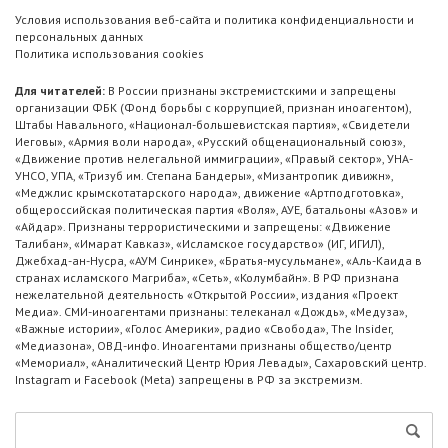
Условия использования веб-сайта и политика конфиденциальности и
персональных данных
Политика использования cookies
Для читателей:
В России признаны экстремистскими и запрещены
организации ФБК (Фонд борьбы с коррупцией, признан иноагентом),
Штабы Навального, «Национал-большевистская партия», «Свидетели
Иеговы», «Армия воли народа», «Русский общенациональный союз»,
«Движение против нелегальной иммиграции», «Правый сектор», УНА-
УНСО, УПА, «Тризуб им. Степана Бандеры», «Мизантропик дивижн»,
«Меджлис крымскотатарского народа», движение «Артподготовка»,
общероссийская политическая партия «Воля», АУЕ, батальоны «Азов» и
«Айдар». Признаны террористическими и запрещены: «Движение
Талибан», «Имарат Кавказ», «Исламское государство» (ИГ, ИГИЛ),
Джебхад-ан-Нусра, «АУМ Синрике», «Братья-мусульмане», «Аль-Каида в
странах исламского Магриба», «Сеть», «Колумбайн». В РФ признана
нежелательной деятельность «Открытой России», издания «Проект
Медиа». СМИ-иноагентами признаны: телеканал «Дождь», «Медуза»,
«Важные истории», «Голос Америки», радио «Свобода», The Insider,
«Медиазона», ОВД-инфо. Иноагентами признаны общество/центр
«Мемориал», «Аналитический Центр Юрия Левады», Сахаровский центр.
Instagram и Facebook (Metа) запрещены в РФ за экстремизм.