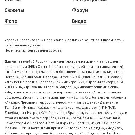
Сюжеты
Форум
Фото
Видео
Условия использования веб-сайта и политика конфиденциальности и
персональных данных
Политика использования cookies
Для читателей:
В России признаны экстремистскими и запрещены
организации ФБК (Фонд борьбы с коррупцией, признан иноагентом),
Штабы Навального, «Национал-большевистская партия», «Свидетели
Иеговы», «Армия воли народа», «Русский общенациональный союз»,
«Движение против нелегальной иммиграции», «Правый сектор», УНА-
УНСО, УПА, «Тризуб им. Степана Бандеры», «Мизантропик дивижн»,
«Меджлис крымскотатарского народа», движение «Артподготовка»,
общероссийская политическая партия «Воля», АУЕ, батальоны «Азов» и
«Айдар». Признаны террористическими и запрещены: «Движение
Талибан», «Имарат Кавказ», «Исламское государство» (ИГ, ИГИЛ),
Джебхад-ан-Нусра, «АУМ Синрике», «Братья-мусульмане», «Аль-Каида в
странах исламского Магриба», «Сеть», «Колумбайн». В РФ признана
нежелательной деятельность «Открытой России», издания «Проект
Медиа». СМИ-иноагентами признаны: телеканал «Дождь», «Медуза»,
«Важные истории», «Голос Америки», радио «Свобода», The Insider,