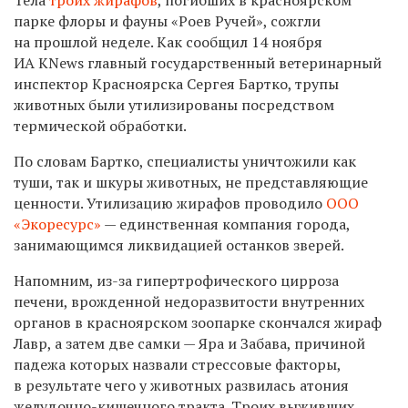
парке флоры и фауны «Роев Ручей», сожгли
на прошлой неделе. Как сообщил 14 ноября
ИА KNews главный государственный ветеринарный
инспектор Красноярска Сергея Бартко, трупы
животных были утилизированы посредством
термической обработки.
По словам Бартко, специалисты уничтожили как
туши, так и шкуры животных, не представляющие
ценности. Утилизацию жирафов проводило
ООО
«Экоресурс»
— единственная компания города,
занимающимся ликвидацией останков зверей.
Напомним, из-за гипертрофического цирроза
печени, врожденной недоразвитости внутренних
органов в красноярском зоопарке скончался жираф
Лавр, а затем две самки — Яра и Забава, причиной
падежа которых назвали стрессовые факторы,
в результате чего у животных развилась атония
желудочно-кишечного тракта. Троих выживших