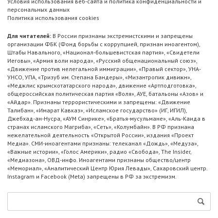
Условия использования веб-сайта и политика конфиденциальности и
персональных данных
Политика использования cookies
Для читателей:
В России признаны экстремистскими и запрещены
организации ФБК (Фонд борьбы с коррупцией, признан иноагентом),
Штабы Навального, «Национал-большевистская партия», «Свидетели
Иеговы», «Армия воли народа», «Русский общенациональный союз»,
«Движение против нелегальной иммиграции», «Правый сектор», УНА-
УНСО, УПА, «Тризуб им. Степана Бандеры», «Мизантропик дивижн»,
«Меджлис крымскотатарского народа», движение «Артподготовка»,
общероссийская политическая партия «Воля», АУЕ, батальоны «Азов» и
«Айдар». Признаны террористическими и запрещены: «Движение
Талибан», «Имарат Кавказ», «Исламское государство» (ИГ, ИГИЛ),
Джебхад-ан-Нусра, «АУМ Синрике», «Братья-мусульмане», «Аль-Каида в
странах исламского Магриба», «Сеть», «Колумбайн». В РФ признана
нежелательной деятельность «Открытой России», издания «Проект
Медиа». СМИ-иноагентами признаны: телеканал «Дождь», «Медуза»,
«Важные истории», «Голос Америки», радио «Свобода», The Insider,
«Медиазона», ОВД-инфо. Иноагентами признаны общество/центр
«Мемориал», «Аналитический Центр Юрия Левады», Сахаровский центр.
Instagram и Facebook (Metа) запрещены в РФ за экстремизм.