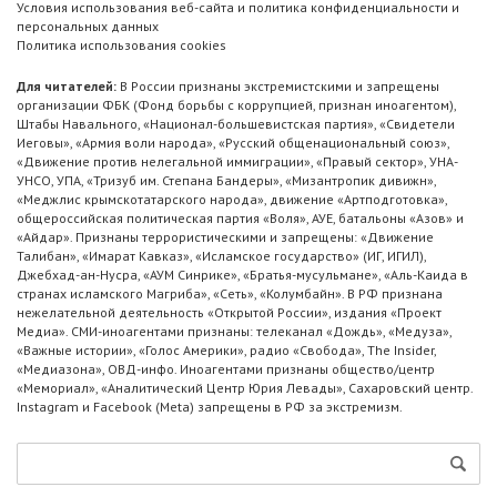
Условия использования веб-сайта и политика конфиденциальности и
персональных данных
Политика использования cookies
Для читателей:
В России признаны экстремистскими и запрещены
организации ФБК (Фонд борьбы с коррупцией, признан иноагентом),
Штабы Навального, «Национал-большевистская партия», «Свидетели
Иеговы», «Армия воли народа», «Русский общенациональный союз»,
«Движение против нелегальной иммиграции», «Правый сектор», УНА-
УНСО, УПА, «Тризуб им. Степана Бандеры», «Мизантропик дивижн»,
«Меджлис крымскотатарского народа», движение «Артподготовка»,
общероссийская политическая партия «Воля», АУЕ, батальоны «Азов» и
«Айдар». Признаны террористическими и запрещены: «Движение
Талибан», «Имарат Кавказ», «Исламское государство» (ИГ, ИГИЛ),
Джебхад-ан-Нусра, «АУМ Синрике», «Братья-мусульмане», «Аль-Каида в
странах исламского Магриба», «Сеть», «Колумбайн». В РФ признана
нежелательной деятельность «Открытой России», издания «Проект
Медиа». СМИ-иноагентами признаны: телеканал «Дождь», «Медуза»,
«Важные истории», «Голос Америки», радио «Свобода», The Insider,
«Медиазона», ОВД-инфо. Иноагентами признаны общество/центр
«Мемориал», «Аналитический Центр Юрия Левады», Сахаровский центр.
Instagram и Facebook (Metа) запрещены в РФ за экстремизм.