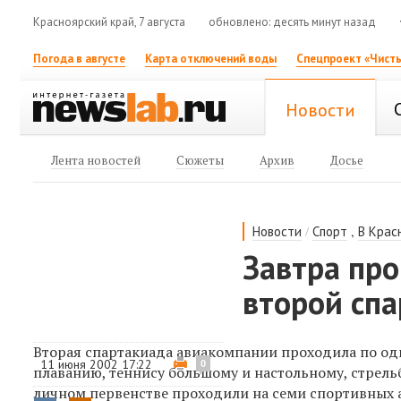
Красноярский край, 7 августа
обновлено: десять минут назад
Погода в августе
Карта отключений воды
Спецпроект «Чисты
Новости
Лента новостей
Сюжеты
Архив
Досье
/
,
Новости
Спорт
В Крас
Завтра пр
второй спа
Вторая спартакиада авиакомпании проходила по оди
11 июня 2002 17:22
0
плаванию, теннису большому и настольному, стрель
личном первенстве проходили на семи спортивных а