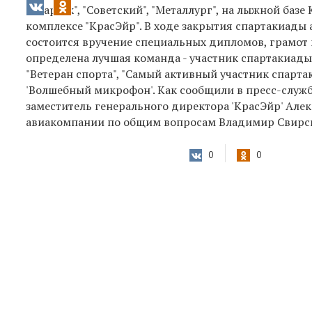
"Спартак", "Советский", "Металлург", на лыжной баз
комплексе "КрасЭйр". В ходе закрытия спартакиады
состоится вручение специальных дипломов, грамот 
определена лучшая команда - участник спартакиад
"Ветеран спорта", "Самый активный участник спарт
'Волшебный микрофон'. Как сообщили в пресс-служ
заместитель генерального директора 'КрасЭйр' Але
авиакомпании по общим вопросам Владимир Свирски
0
0