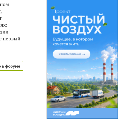
ьном
,
т
ях:
удии
е первый
на форуме