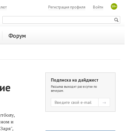
18+
алют
Регистрация профиля
Войти
Форум
Подписка на дайджест
тие
Рассылка выходит раз в сутки по
вечерам.
тболу,
дном и
Заря",