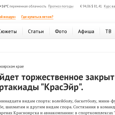
+16°C
переменная облачность
Прогноз погоды
€
94,06
$
81,41
Курс в
й воздух»
Где купаться летом?
Сюжеты
Статьи
Фото
Афиша
ТВ
ноярском крае
ойдет торжественное закры
ртакиады "КрасЭйр".
ннадцати видам спорта: волейболу, баскетболу, мини-фу
бе, шахматам и другим видам спора. Состязания в коман
ренах Красноярска и авиакомпании: в спорткомплексах "