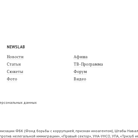
NEWSLAB
Новости
Афиша
Статьи
ТВ-Программа
Сюжеты
Форум
Фото
Видео
персональных данных
низации ФБК (Фонд борьбы с коррупцией, признан иноагентом), Штабы Навал
ротив нелегальной иммиграции», «Правый сектор», УНА-УНСО, УПА, «Тризуб и