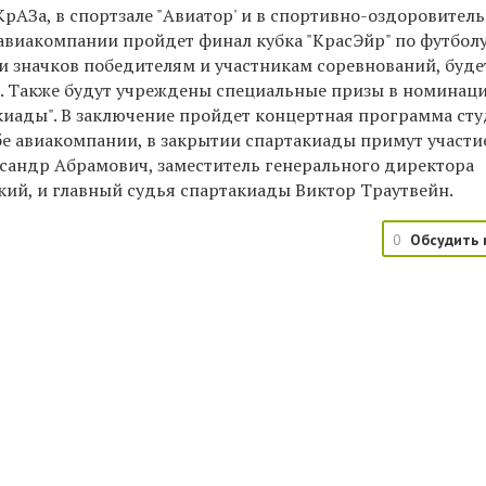
е КрАЗа, в спортзале "Авиатор' и в спортивно-оздоровител
 авиакомпании пройдет финал кубка "КрасЭйр" по футболу
и значков победителям и участникам соревнований, буде
ы. Также будут учреждены специальные призы в номинаци
акиады". В заключение пройдет концертная программа ст
бе авиакомпании, в закрытии спартакиады примут участи
ксандр Абрамович, заместитель генерального директора
й, и главный судья спартакиады Виктор Траутвейн.
0
Обсудить 