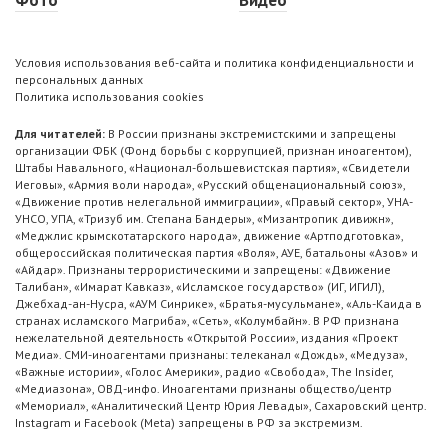
Условия использования веб-сайта и политика конфиденциальности и
персональных данных
Политика использования cookies
Для читателей:
В России признаны экстремистскими и запрещены
организации ФБК (Фонд борьбы с коррупцией, признан иноагентом),
Штабы Навального, «Национал-большевистская партия», «Свидетели
Иеговы», «Армия воли народа», «Русский общенациональный союз»,
«Движение против нелегальной иммиграции», «Правый сектор», УНА-
УНСО, УПА, «Тризуб им. Степана Бандеры», «Мизантропик дивижн»,
«Меджлис крымскотатарского народа», движение «Артподготовка»,
общероссийская политическая партия «Воля», АУЕ, батальоны «Азов» и
«Айдар». Признаны террористическими и запрещены: «Движение
Талибан», «Имарат Кавказ», «Исламское государство» (ИГ, ИГИЛ),
Джебхад-ан-Нусра, «АУМ Синрике», «Братья-мусульмане», «Аль-Каида в
странах исламского Магриба», «Сеть», «Колумбайн». В РФ признана
нежелательной деятельность «Открытой России», издания «Проект
Медиа». СМИ-иноагентами признаны: телеканал «Дождь», «Медуза»,
«Важные истории», «Голос Америки», радио «Свобода», The Insider,
«Медиазона», ОВД-инфо. Иноагентами признаны общество/центр
«Мемориал», «Аналитический Центр Юрия Левады», Сахаровский центр.
Instagram и Facebook (Metа) запрещены в РФ за экстремизм.