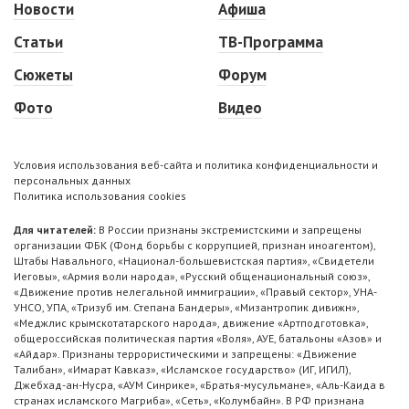
Новости
Афиша
Статьи
ТВ-Программа
Сюжеты
Форум
Фото
Видео
Условия использования веб-сайта и политика конфиденциальности и
персональных данных
Политика использования cookies
Для читателей:
В России признаны экстремистскими и запрещены
организации ФБК (Фонд борьбы с коррупцией, признан иноагентом),
Штабы Навального, «Национал-большевистская партия», «Свидетели
Иеговы», «Армия воли народа», «Русский общенациональный союз»,
«Движение против нелегальной иммиграции», «Правый сектор», УНА-
УНСО, УПА, «Тризуб им. Степана Бандеры», «Мизантропик дивижн»,
«Меджлис крымскотатарского народа», движение «Артподготовка»,
общероссийская политическая партия «Воля», АУЕ, батальоны «Азов» и
«Айдар». Признаны террористическими и запрещены: «Движение
Талибан», «Имарат Кавказ», «Исламское государство» (ИГ, ИГИЛ),
Джебхад-ан-Нусра, «АУМ Синрике», «Братья-мусульмане», «Аль-Каида в
странах исламского Магриба», «Сеть», «Колумбайн». В РФ признана