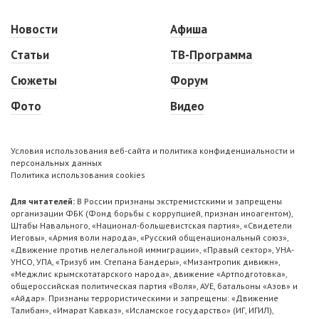
Новости
Афиша
Статьи
ТВ-Программа
Сюжеты
Форум
Фото
Видео
Условия использования веб-сайта и политика конфиденциальности и
персональных данных
Политика использования cookies
Для читателей:
В России признаны экстремистскими и запрещены
организации ФБК (Фонд борьбы с коррупцией, признан иноагентом),
Штабы Навального, «Национал-большевистская партия», «Свидетели
Иеговы», «Армия воли народа», «Русский общенациональный союз»,
«Движение против нелегальной иммиграции», «Правый сектор», УНА-
УНСО, УПА, «Тризуб им. Степана Бандеры», «Мизантропик дивижн»,
«Меджлис крымскотатарского народа», движение «Артподготовка»,
общероссийская политическая партия «Воля», АУЕ, батальоны «Азов» и
«Айдар». Признаны террористическими и запрещены: «Движение
Талибан», «Имарат Кавказ», «Исламское государство» (ИГ, ИГИЛ),