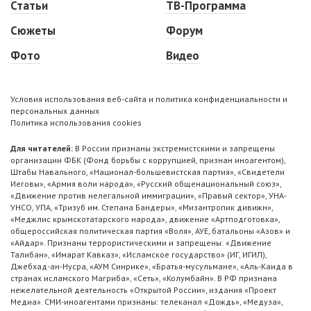
Статьи
ТВ-Программа
Сюжеты
Форум
Фото
Видео
Условия использования веб-сайта и политика конфиденциальности и
персональных данных
Политика использования cookies
Для читателей:
В России признаны экстремистскими и запрещены
организации ФБК (Фонд борьбы с коррупцией, признан иноагентом),
Штабы Навального, «Национал-большевистская партия», «Свидетели
Иеговы», «Армия воли народа», «Русский общенациональный союз»,
«Движение против нелегальной иммиграции», «Правый сектор», УНА-
УНСО, УПА, «Тризуб им. Степана Бандеры», «Мизантропик дивижн»,
«Меджлис крымскотатарского народа», движение «Артподготовка»,
общероссийская политическая партия «Воля», АУЕ, батальоны «Азов» и
«Айдар». Признаны террористическими и запрещены: «Движение
Талибан», «Имарат Кавказ», «Исламское государство» (ИГ, ИГИЛ),
Джебхад-ан-Нусра, «АУМ Синрике», «Братья-мусульмане», «Аль-Каида в
странах исламского Магриба», «Сеть», «Колумбайн». В РФ признана
нежелательной деятельность «Открытой России», издания «Проект
Медиа». СМИ-иноагентами признаны: телеканал «Дождь», «Медуза»,