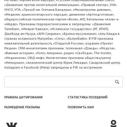
«Движение против нелегальной иммиграции», «Правый сектор», УНА-
УНСО, УПА, «Тризуб им. Степана Бандеры», «Мизантропик дивижн»,
«Меджлис крымскотатарского народа», движение «Артподготовка»,
общероссийская политическая партия «Воля», АУЕ, батальоны «Азов» и
«Айдар». Признаны террористическими и запрещены: «Движение
Талибан», «Имарат Кавказ», «Исламское государство» (ИГ, ИГИЛ),
Джебхад-ан-Нусра, «АУМ Синрике», «Братья-мусульмане», «Аль-Каида в
странах исламского Магриба», «Сеть», «Колумбайн». В РФ признана
нежелательной деятельность «Открытой России», издания «Проект
Медиа». СМИ-иноагентами признаны: телеканал «Дождь», «Медуза»,
«Важные истории», «Голос Америки», радио «Свобода», The Insider,
«Медиазона», ОВД-инфо. Иноагентами признаны общество/центр
«Мемориал», «Аналитический Центр Юрия Левады», Сахаровский центр.
Instagram и Facebook (Metа) запрещены в РФ за экстремизм.
ПРАВИЛА ЦИТИРОВАНИЯ
СТАТИСТИКА ПОСЕЩЕНИЙ
РАЗМЕЩЕНИЕ РЕКЛАМЫ
ПОЗВОНИТЬ НАМ