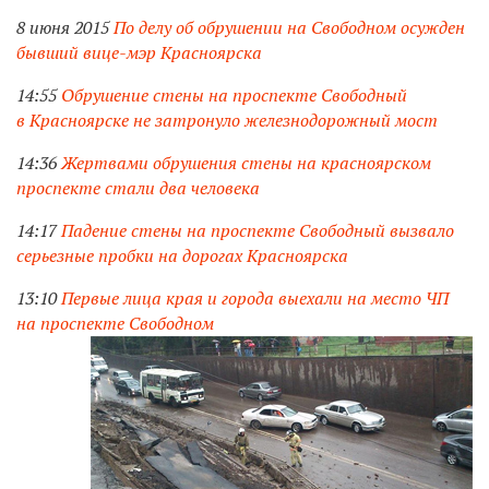
8 июня 2015
По делу об обрушении на Свободном осужден
бывший вице-мэр Красноярска
14:55
Обрушение стены на проспекте Свободный
в Красноярске не затронуло железнодорожный мост
14:36
Жертвами обрушения стены на красноярском
проспекте стали два человека
14:17
Падение стены на проспекте Свободный вызвало
серьезные пробки на дорогах Красноярска
13:10
Первые лица края и города выехали на место ЧП
на проспекте Свободном