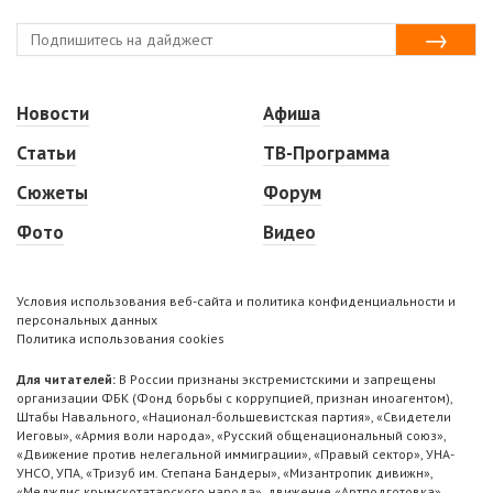
Новости
Афиша
Статьи
ТВ-Программа
Сюжеты
Форум
Фото
Видео
Условия использования веб-сайта и политика конфиденциальности и
персональных данных
Политика использования cookies
Для читателей:
В России признаны экстремистскими и запрещены
организации ФБК (Фонд борьбы с коррупцией, признан иноагентом),
Штабы Навального, «Национал-большевистская партия», «Свидетели
Иеговы», «Армия воли народа», «Русский общенациональный союз»,
«Движение против нелегальной иммиграции», «Правый сектор», УНА-
УНСО, УПА, «Тризуб им. Степана Бандеры», «Мизантропик дивижн»,
«Меджлис крымскотатарского народа», движение «Артподготовка»,