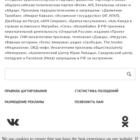
общероссийская политическая партия «Воля», АУЕ, батальоны «Азов» и
«Айдар». Признаны террористическими и запрещены: «Движение
Талибан», «Имарат Кавказ», «Исламское государство» (ИГ, ИГИЛ),
Джебхад-ан-Нусра, «АУМ Синрике», «Братья-мусульмане», «Аль-Каида в
странах исламского Магриба», «Сеть», «Колумбайн». В РФ признана
нежелательной деятельность «Открытой России», издания «Проект
Медиа». СМИ-иноагентами признаны: телеканал «Дождь», «Медуза»,
«Важные истории», «Голос Америки», радио «Свобода», The Insider,
«Медиазона», ОВД-инфо. Иноагентами признаны общество/центр
«Мемориал», «Аналитический Центр Юрия Левады», Сахаровский центр.
Instagram и Facebook (Metа) запрещены в РФ за экстремизм.
ПРАВИЛА ЦИТИРОВАНИЯ
СТАТИСТИКА ПОСЕЩЕНИЙ
РАЗМЕЩЕНИЕ РЕКЛАМЫ
ПОЗВОНИТЬ НАМ
We use cookies to ensure that you have the best experience on our website. If
© ООО «Лаборатория Новоcтей», 2003—2026.