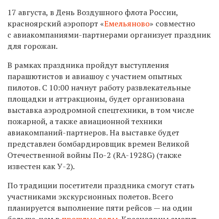
17 августа, в День Воздушного флота России,
красноярский аэропорт «
Емельяново
» совместно
с авиакомпаниями-партнерами организует праздник
для горожан.
В рамках праздника пройдут выступления
парашютистов и авиашоу с участием опытных
пилотов. С 10:00 начнут работу развлекательные
площадки и аттракционы, будет организована
выставка аэродромной спецтехники, в том числе
пожарной, а также авиационной техники
авиакомпаний-партнеров. На выставке будет
представлен бомбардировщик времен Великой
Отечественной войны По-2 (RA-1928G) (также
известен как У-2).
По традиции посетители праздника смогут стать
участниками экскурсионных полетов. Всего
планируется выполнение пяти рейсов — на один
больше, чем в
прошлые годы
. Красноярцы смогут