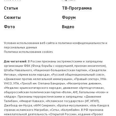
Статьи
ТВ-Программа
Сюжеты
Форум
Фото
Видео
Условия использования веб-сайта и политика конфиденциальности и
персональных данных
Политика использования cookies
Для читателей:
В России признаны экстремистскими и запрещены
организации ФБК (Фонд борьбы с коррупцией, признан иноагентом),
Штабы Навального, «Национал-большевистская партия», «Свидетели
Иеговы», «Армия воли народа», «Русский общенациональный союз»,
«Движение против нелегальной иммиграции», «Правый сектор», УНА-
УНСО, УПА, «Тризуб им. Степана Бандеры», «Мизантропик дивижн»,
«Меджлис крымскотатарского народа», движение «Артподготовка»,
общероссийская политическая партия «Воля», АУЕ, батальоны «Азов» и
«Айдар». Признаны террористическими и запрещены: «Движение
Талибан», «Имарат Кавказ», «Исламское государство» (ИГ, ИГИЛ),
Джебхад-ан-Нусра, «АУМ Синрике», «Братья-мусульмане», «Аль-Каида в
странах исламского Магриба», «Сеть», «Колумбайн». В РФ признана
нежелательной деятельность «Открытой России», издания «Проект