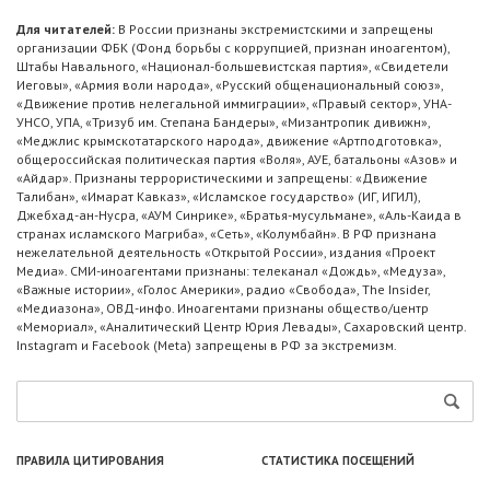
Для читателей:
В России признаны экстремистскими и запрещены
организации ФБК (Фонд борьбы с коррупцией, признан иноагентом),
Штабы Навального, «Национал-большевистская партия», «Свидетели
Иеговы», «Армия воли народа», «Русский общенациональный союз»,
«Движение против нелегальной иммиграции», «Правый сектор», УНА-
УНСО, УПА, «Тризуб им. Степана Бандеры», «Мизантропик дивижн»,
«Меджлис крымскотатарского народа», движение «Артподготовка»,
общероссийская политическая партия «Воля», АУЕ, батальоны «Азов» и
«Айдар». Признаны террористическими и запрещены: «Движение
Талибан», «Имарат Кавказ», «Исламское государство» (ИГ, ИГИЛ),
Джебхад-ан-Нусра, «АУМ Синрике», «Братья-мусульмане», «Аль-Каида в
странах исламского Магриба», «Сеть», «Колумбайн». В РФ признана
нежелательной деятельность «Открытой России», издания «Проект
Медиа». СМИ-иноагентами признаны: телеканал «Дождь», «Медуза»,
«Важные истории», «Голос Америки», радио «Свобода», The Insider,
«Медиазона», ОВД-инфо. Иноагентами признаны общество/центр
«Мемориал», «Аналитический Центр Юрия Левады», Сахаровский центр.
Instagram и Facebook (Metа) запрещены в РФ за экстремизм.
ПРАВИЛА ЦИТИРОВАНИЯ
СТАТИСТИКА ПОСЕЩЕНИЙ