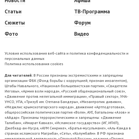
Новости
Афиша
Статьи
ТВ-Программа
Сюжеты
Форум
Фото
Видео
Условия использования веб-сайта и политика конфиденциальности и
персональных данных
Политика использования cookies
Для читателей:
В России признаны экстремистскими и запрещены
организации ФБК (Фонд борьбы с коррупцией, признан иноагентом),
Штабы Навального, «Национал-большевистская партия», «Свидетели
Иеговы», «Армия воли народа», «Русский общенациональный союз»,
«Движение против нелегальной иммиграции», «Правый сектор», УНА-
УНСО, УПА, «Тризуб им. Степана Бандеры», «Мизантропик дивижн»,
«Меджлис крымскотатарского народа», движение «Артподготовка»,
общероссийская политическая партия «Воля», АУЕ, батальоны «Азов» и
«Айдар». Признаны террористическими и запрещены: «Движение
Талибан», «Имарат Кавказ», «Исламское государство» (ИГ, ИГИЛ),
Джебхад-ан-Нусра, «АУМ Синрике», «Братья-мусульмане», «Аль-Каида в
странах исламского Магриба», «Сеть», «Колумбайн». В РФ признана
нежелательной деятельность «Открытой России», издания «Проект