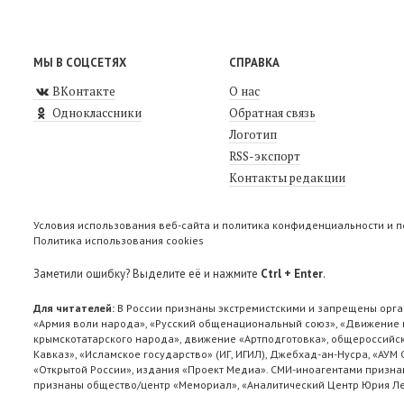
МЫ В СОЦСЕТЯХ
СПРАВКА
ВКонтакте
О нас
Одноклассники
Обратная связь
Логотип
RSS-экспорт
Контакты редакции
Условия использования веб-сайта и политика конфиденциальности и 
Политика использования cookies
Заметили ошибку? Выделите её и нажмите
Ctrl + Enter
.
Для читателей:
В России признаны экстремистскими и запрещены орга
«Армия воли народа», «Русский общенациональный союз», «Движение п
крымскотатарского народа», движение «Артподготовка», общероссийск
Кавказ», «Исламское государство» (ИГ, ИГИЛ), Джебхад-ан-Нусра, «АУМ
«Открытой России», издания «Проект Медиа». СМИ-иноагентами признан
признаны общество/центр «Мемориал», «Аналитический Центр Юрия Лев