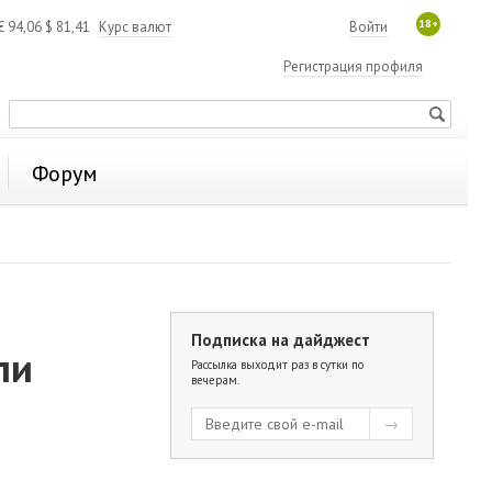
18+
€
94,06
$
81,41
Курс валют
Войти
Регистрация профиля
Форум
Подписка на дайджест
ли
Рассылка выходит раз в сутки по
вечерам.