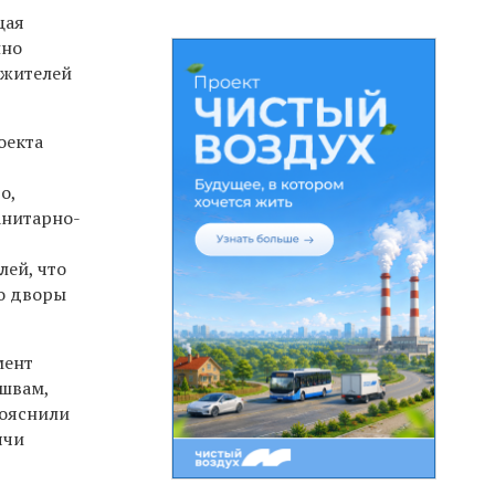
щая
нно
 жителей
оекта
о,
анитарно-
лей, что
во дворы
мент
швам,
пояснили
ячи