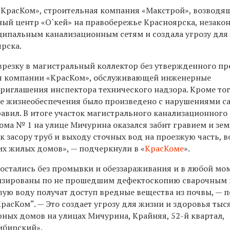
КрасКом», строительная компания «Макстрой», возводя
ный центр «О`кей» на правобережье Красноярска, незако
ипальным канализационным сетям и создала угрозу для
рска.
врезку в магистральный коллектор без утвержденного пр
ия компании «КрасКом», обслуживающей инженерные
риглашения инспектора технического надзора. Кроме тог
е жизнеобеспечения было произведено с нарушениями с
авил. В итоге участок магистрального канализационного
ома № 1 на улице Мичурина оказался забит гравием и зем
 засору труб и выходу сточных вод на проезжую часть, 
х жилых домов», — подчеркнули в «
КрасКоме
».
остались без промывки и обеззараживания и в любой мо
тизированы по не прошедшим дефектоскопию сварочным 
вую воду получат доступ вредные вещества из почвы, — 
расКом“. — Это создает угрозу для жизни и здоровья тыс
ных домов на улицах Мичурина, Крайняя,
52-й
квартал,
ибирский».