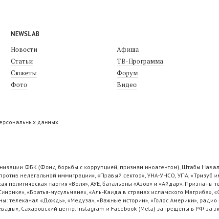
NEWSLAB
Новости
Афиша
Статьи
ТВ-Программа
Сюжеты
Форум
Фото
Видео
персональных данных
низации ФБК (Фонд борьбы с коррупцией, признан иноагентом), Штабы Навал
ротив нелегальной иммиграции», «Правый сектор», УНА-УНСО, УПА, «Тризуб и
ая политическая партия «Воля», АУЕ, батальоны «Азов» и «Айдар». Признаны
 Синрике», «Братья-мусульмане», «Аль-Каида в странах исламского Магриба», 
ы: телеканал «Дождь», «Медуза», «Важные истории», «Голос Америки», радио 
ады», Сахаровский центр. Instagram и Facebook (Metа) запрещены в РФ за э