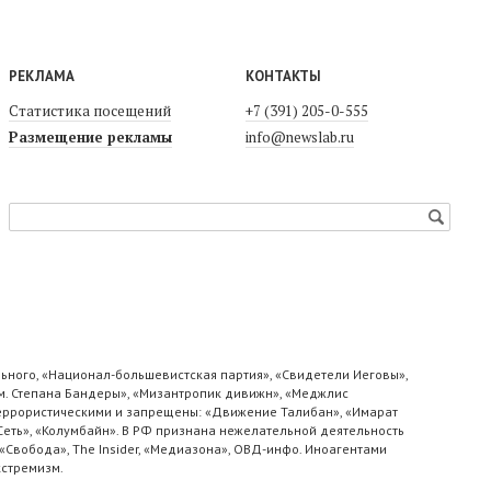
РЕКЛАМА
КОНТАКТЫ
Статистика посещений
+7 (391) 205-0-555
Размещение рекламы
info@newslab.ru
ьного, «Национал-большевистская партия», «Свидетели Иеговы»,
м. Степана Бандеры», «Мизантропик дивижн», «Меджлис
 террористическими и запрещены: «Движение Талибан», «Имарат
«Сеть», «Колумбайн». В РФ признана нежелательной деятельность
«Свобода», The Insider, «Медиазона», ОВД-инфо. Иноагентами
кстремизм.