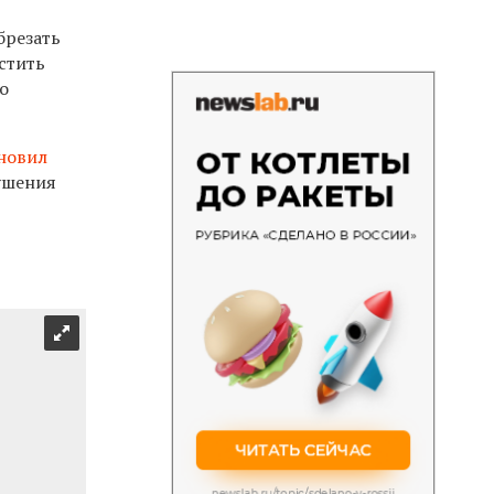
брезать
стить
о
новил
ушения