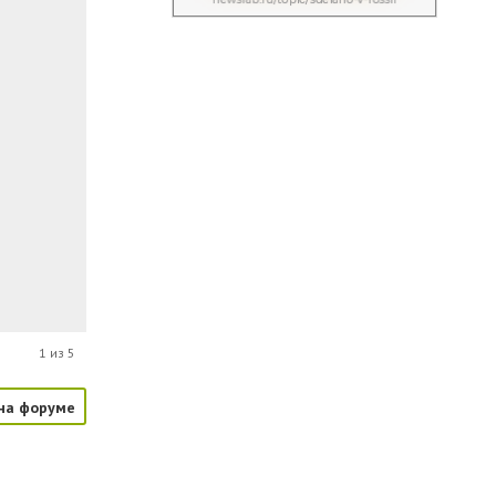
1 из 5
на форуме