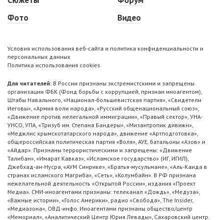
Фото
Видео
Условия использования веб-сайта и политика конфиденциальности и
персональных данных
Политика использования cookies
Для читателей:
В России признаны экстремистскими и запрещены
организации ФБК (Фонд борьбы с коррупцией, признан иноагентом),
Штабы Навального, «Национал-большевистская партия», «Свидетели
Иеговы», «Армия воли народа», «Русский общенациональный союз»,
«Движение против нелегальной иммиграции», «Правый сектор», УНА-
УНСО, УПА, «Тризуб им. Степана Бандеры», «Мизантропик дивижн»,
«Меджлис крымскотатарского народа», движение «Артподготовка»,
общероссийская политическая партия «Воля», АУЕ, батальоны «Азов» и
«Айдар». Признаны террористическими и запрещены: «Движение
Талибан», «Имарат Кавказ», «Исламское государство» (ИГ, ИГИЛ),
Джебхад-ан-Нусра, «АУМ Синрике», «Братья-мусульмане», «Аль-Каида в
странах исламского Магриба», «Сеть», «Колумбайн». В РФ признана
нежелательной деятельность «Открытой России», издания «Проект
Медиа». СМИ-иноагентами признаны: телеканал «Дождь», «Медуза»,
«Важные истории», «Голос Америки», радио «Свобода», The Insider,
«Медиазона», ОВД-инфо. Иноагентами признаны общество/центр
«Мемориал», «Аналитический Центр Юрия Левады», Сахаровский центр.