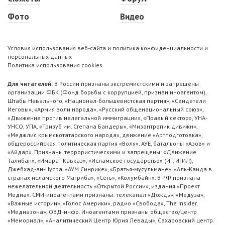
Фото
Видео
Условия использования веб-сайта и политика конфиденциальности и
персональных данных
Политика использования cookies
Для читателей:
В России признаны экстремистскими и запрещены
организации ФБК (Фонд борьбы с коррупцией, признан иноагентом),
Штабы Навального, «Национал-большевистская партия», «Свидетели
Иеговы», «Армия воли народа», «Русский общенациональный союз»,
«Движение против нелегальной иммиграции», «Правый сектор», УНА-
УНСО, УПА, «Тризуб им. Степана Бандеры», «Мизантропик дивижн»,
«Меджлис крымскотатарского народа», движение «Артподготовка»,
общероссийская политическая партия «Воля», АУЕ, батальоны «Азов» и
«Айдар». Признаны террористическими и запрещены: «Движение
Талибан», «Имарат Кавказ», «Исламское государство» (ИГ, ИГИЛ),
Джебхад-ан-Нусра, «АУМ Синрике», «Братья-мусульмане», «Аль-Каида в
странах исламского Магриба», «Сеть», «Колумбайн». В РФ признана
нежелательной деятельность «Открытой России», издания «Проект
Медиа». СМИ-иноагентами признаны: телеканал «Дождь», «Медуза»,
«Важные истории», «Голос Америки», радио «Свобода», The Insider,
«Медиазона», ОВД-инфо. Иноагентами признаны общество/центр
«Мемориал», «Аналитический Центр Юрия Левады», Сахаровский центр.