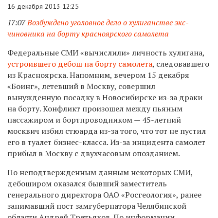
16 декабря 2013 12:25
17:07
Возбуждено уголовное дело о хулиганстве экс-
чиновника на борту красноярского самолета
Федеральные СМИ «вычислили» личность хулигана,
устроившего дебош на борту самолета
, следовавшего
из Красноярска. Напомним, вечером 15 декабря
«Боинг», летевший в Москву, совершил
вынужденную посадку в Новосибирске из-за драки
на борту. Конфликт произошел между пьяным
пассажиром и бортпроводником —
45-летний
москвич избил стюарда из-за того, что тот не пустил
его в туалет бизнес-класса. Из-за инцидента самолет
прибыл в Москву с двухчасовым опозданием.
По неподтвержденным данным некоторых СМИ,
дебоширом оказался бывший заместитель
генерального директора ОАО «Росгеология», ранее
занимавший пост замгубернатора Челябинской
области Андрей Третьяков. По информации