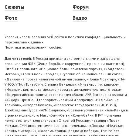
Сюжеты
Форум
Фото
Видео
Условия использования веб-сайта и политика конфиденциальности и
персональных данных
Политика использования cookies
Для читателей:
В России признаны экстремистскими и запрещены
организации ФБК (Фонд борьбы с коррупцией, признан иноагентом),
Штабы Навального, «Национал-большевистская партия», «Свидетели
Иеговы», «Армия воли народа», «Русский общенациональный союз»,
«Движение против нелегальной иммиграции», «Правый сектор», УНА-
УНСО, УПА, «Тризуб им. Степана Бандеры», «Мизантропик дивижн»,
«Меджлис крымскотатарского народа», движение «Артподготовка»,
общероссийская политическая партия «Воля», АУЕ, батальоны «Азов» и
«Айдар». Признаны террористическими и запрещены: «Движение
Талибан», «Имарат Кавказ», «Исламское государство» (ИГ, ИГИЛ),
Джебхад-ан-Нусра, «АУМ Синрике», «Братья-мусульмане», «Аль-Каида в
странах исламского Магриба», «Сеть», «Колумбайн». В РФ признана
нежелательной деятельность «Открытой России», издания «Проект
Медиа». СМИ-иноагентами признаны: телеканал «Дождь», «Медуза»,
«Важные истории», «Голос Америки», радио «Свобода», The Insider,
«Медиазона», ОВД-инфо. Иноагентами признаны общество/центр