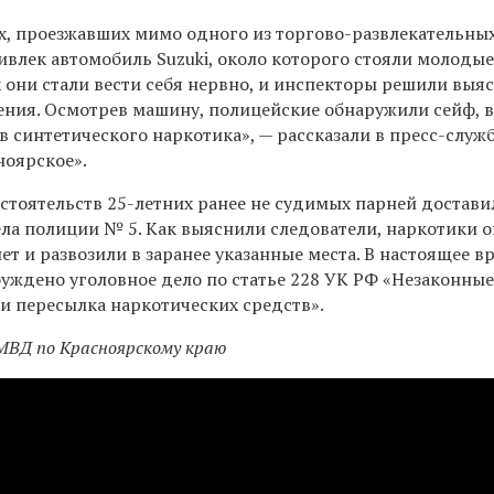
, проезжавших мимо одного из торгово-развлекательны
ивлек автомобиль Suzuki, около которого стояли молоды
 они стали вести себя нервно, и инспекторы решили выя
ения. Осмотрев машину, полицейские обнаружили сейф, 
 синтетического наркотика», — рассказали в пресс-служ
ноярское».
бстоятельств
25-летних
ранее не судимых парней достави
ела полиции № 5. Как выяснили следователи, наркотики 
ет и развозили в заранее указанные места. В настоящее в
буждено уголовное дело по статье 228 УК РФ «Незаконны
и пересылка наркотических средств».
МВД по Красноярскому краю