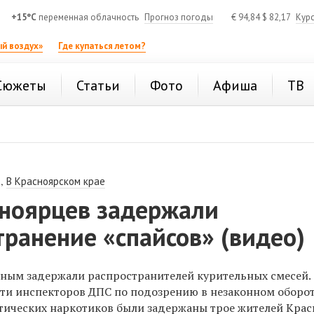
+15°C
переменная облачность
Прогноз погоды
€
94,84
$
82,17
Кур
й воздух»
Где купаться летом?
Сюжеты
Статьи
Фото
Афиша
ТВ
,
В Красноярском крае
сноярцев задержали
транение «спайсов» (видео)
чным задержали распространителей курительных смесей.
ти инспекторов ДПС по подозрению в незаконном оборо
тических наркотиков были задержаны трое жителей Крас