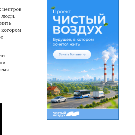
х центров
е люди.
снить
в котором
бе
ли
они
ремя
е