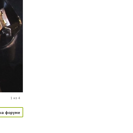
1 из 4
на форуме