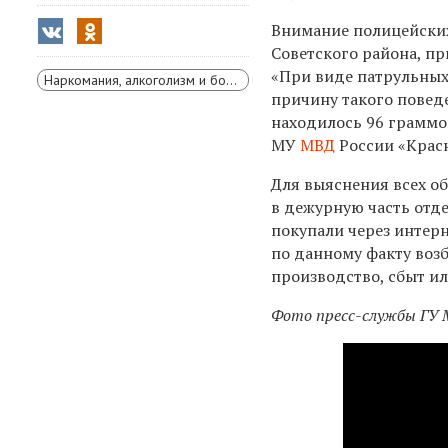
Внимание полицейских
Советского района, пр
«При виде патрульных
Наркомания, алкоголизм и борьба с ними
причину такого повед
находилось 96 граммов
МУ
МВД
России «Крас
Для выяснения всех о
в дежурную часть отд
покупали через интерн
по данному факту воз
производство, сбыт ил
Фото пресс-службы ГУ 