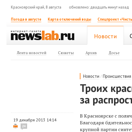
Красноярский край, 8 августа
обновлено: двадцать минут назад
Погода в августе
Карта отключений воды
Спецпроект «Чисты
Новости
Лента новостей
Сюжеты
Архив
Досье
/
Новости
Происшествия
Троих кра
за распрос
В Красноярске с поли
19 декабря 2013 14:14
Благодаря бдительнос
24
крупной партии синте