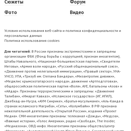
Сюжеты
Форум
Фото
Видео
Условия использования веб-сайта и политика конфиденциальности и
персональных данных
Политика использования cookies
Для читателей:
В России признаны экстремистскими и запрещены
организации ФБК (Фонд борьбы с коррупцией, признан иноагентом),
Штабы Навального, «Национал-большевистская партия», «Свидетели
Иеговы», «Армия воли народа», «Русский общенациональный союз»,
«Движение против нелегальной иммиграции», «Правый сектор», УНА-
УНСО, УПА, «Тризуб им. Степана Бандеры», «Мизантропик дивижн»,
«Меджлис крымскотатарского народа», движение «Артподготовка»,
общероссийская политическая партия «Воля», АУЕ, батальоны «Азов» и
«Айдар». Признаны террористическими и запрещены: «Движение
Талибан», «Имарат Кавказ», «Исламское государство» (ИГ, ИГИЛ),
Джебхад-ан-Нусра, «АУМ Синрике», «Братья-мусульмане», «Аль-Каида в
странах исламского Магриба», «Сеть», «Колумбайн». В РФ признана
нежелательной деятельность «Открытой России», издания «Проект
Медиа». СМИ-иноагентами признаны: телеканал «Дождь», «Медуза»,
«Важные истории», «Голос Америки», радио «Свобода», The Insider,
«Медиазона», ОВД-инфо. Иноагентами признаны общество/центр
«Мемориал», «Аналитический Центр Юрия Левады», Сахаровский центр.