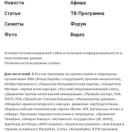
Новости
Афиша
Статьи
ТВ-Программа
Сюжеты
Форум
Фото
Видео
Условия использования веб-сайта и политика конфиденциальности и
персональных данных
Политика использования cookies
Для читателей:
В России признаны экстремистскими и запрещены
организации ФБК (Фонд борьбы с коррупцией, признан иноагентом),
Штабы Навального, «Национал-большевистская партия», «Свидетели
Иеговы», «Армия воли народа», «Русский общенациональный союз»,
«Движение против нелегальной иммиграции», «Правый сектор», УНА-
УНСО, УПА, «Тризуб им. Степана Бандеры», «Мизантропик дивижн»,
«Меджлис крымскотатарского народа», движение «Артподготовка»,
общероссийская политическая партия «Воля», АУЕ, батальоны «Азов» и
«Айдар». Признаны террористическими и запрещены: «Движение
Талибан», «Имарат Кавказ», «Исламское государство» (ИГ, ИГИЛ),
Джебхад-ан-Нусра, «АУМ Синрике», «Братья-мусульмане», «Аль-Каида в
странах исламского Магриба», «Сеть», «Колумбайн». В РФ признана