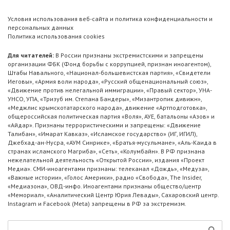
Условия использования веб-сайта и политика конфиденциальности и
персональных данных
Политика использования cookies
Для читателей:
В России признаны экстремистскими и запрещены
организации ФБК (Фонд борьбы с коррупцией, признан иноагентом),
Штабы Навального, «Национал-большевистская партия», «Свидетели
Иеговы», «Армия воли народа», «Русский общенациональный союз»,
«Движение против нелегальной иммиграции», «Правый сектор», УНА-
УНСО, УПА, «Тризуб им. Степана Бандеры», «Мизантропик дивижн»,
«Меджлис крымскотатарского народа», движение «Артподготовка»,
общероссийская политическая партия «Воля», АУЕ, батальоны «Азов» и
«Айдар». Признаны террористическими и запрещены: «Движение
Талибан», «Имарат Кавказ», «Исламское государство» (ИГ, ИГИЛ),
Джебхад-ан-Нусра, «АУМ Синрике», «Братья-мусульмане», «Аль-Каида в
странах исламского Магриба», «Сеть», «Колумбайн». В РФ признана
нежелательной деятельность «Открытой России», издания «Проект
Медиа». СМИ-иноагентами признаны: телеканал «Дождь», «Медуза»,
«Важные истории», «Голос Америки», радио «Свобода», The Insider,
«Медиазона», ОВД-инфо. Иноагентами признаны общество/центр
«Мемориал», «Аналитический Центр Юрия Левады», Сахаровский центр.
Instagram и Facebook (Metа) запрещены в РФ за экстремизм.