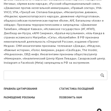
Иеговы», «Армия воли народа», «Русский общенациональный союз»,
«Движение против нелегальной иммиграции», «Правый сектор», УНА-
УНСО, УПА, «Тризуб им. Степана Бандеры», «Мизантропик дивижн»,
«Меджлис крымскотатарского народа», движение «Артподготовка»,
общероссийская политическая партия «Воля», АУЕ, батальоны «Азов» и
«Айдар». Признаны террористическими и запрещены: «Движение
Талибан», «Имарат Кавказ», «Исламское государство» (ИГ, ИГИЛ),
Джебхад-ан-Нусра, «АУМ Синрике», «Братья-мусульмане», «Аль-Каида в
странах исламского Магриба», «Сеть», «Колумбайн». В РФ признана
нежелательной деятельность «Открытой России», издания «Проект
Медиа». СМИ-иноагентами признаны: телеканал «Дождь», «Медуза»,
«Важные истории», «Голос Америки», радио «Свобода», The Insider,
«Медиазона», ОВД-инфо. Иноагентами признаны общество/центр
«Мемориал», «Аналитический Центр Юрия Левады», Сахаровский центр.
Instagram и Facebook (Metа) запрещены в РФ за экстремизм.
ПРАВИЛА ЦИТИРОВАНИЯ
СТАТИСТИКА ПОСЕЩЕНИЙ
РАЗМЕЩЕНИЕ РЕКЛАМЫ
ПОЗВОНИТЬ НАМ