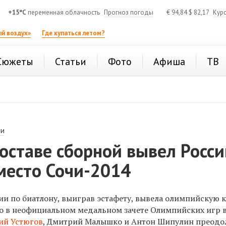
+15°C
переменная облачность
Прогноз погоды
€
94,84
$
82,17
Кур
й воздух»
Где купаться летом?
Сюжеты
Статьи
Фото
Афиша
ТВ
ии
составе сборной вывел Росс
место Сочи-2014
ии по биатлону, выиграв эстафету, вывела олимпийскую 
то в неофициальном медальном зачете Олимпийских игр в
ий Устюгов
, Дмитрий Малышко и Антон Шипулин преодо