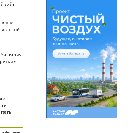
ый сайт
вавшие
рвежской
биатлону.
третьим
ие
сте
 пять
на форуме