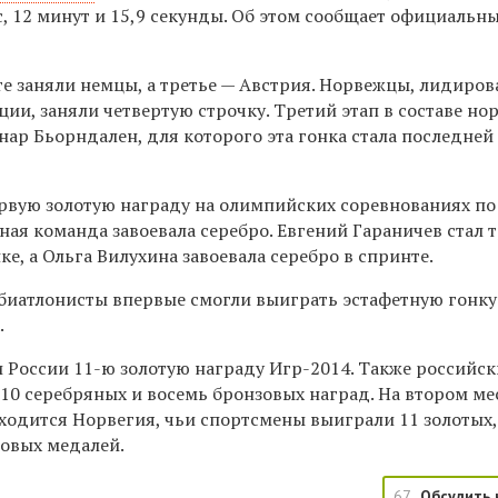
, 12 минут и 15,9 секунды. Об этом сообщает официальн
те заняли немцы, а третье — Австрия. Норвежцы, лидиро
ии, заняли четвертую строчку. Третий этап в составе но
ар Бьорндален, для которого эта гонка стала последней
рвую золотую награду на олимпийских соревнованиях по 
ная команда завоевала серебро. Евгений Гараничев стал 
е, а Ольга Вилухина завоевала серебро в спринте.
 биатлонисты впервые смогли выиграть эстафетную гонку
.
 России 11-ю золотую награду Игр-2014. Также российск
10 серебряных и восемь бронзовых наград. На втором ме
ходится Норвегия, чьи спортсмены выиграли 11 золотых,
зовых медалей.
67
Обсудить 