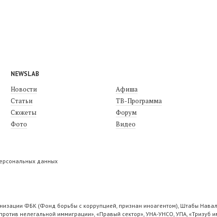
NEWSLAB
Новости
Афиша
Статьи
ТВ-Программа
Сюжеты
Форум
Фото
Видео
персональных данных
низации ФБК (Фонд борьбы с коррупцией, признан иноагентом), Штабы Навал
ротив нелегальной иммиграции», «Правый сектор», УНА-УНСО, УПА, «Тризуб и