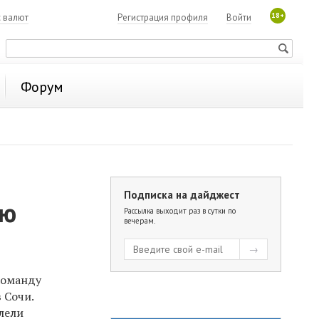
18+
с валют
Регистрация профиля
Войти
Форум
Подписка на дайджест
ию
Рассылка выходит раз в сутки по
вечерам.
команду
 Сочи.
лели