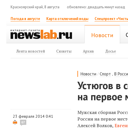
Красноярский край, 8 августа
обновлено: двадцать минут назад
Погода в августе
Карта отключений воды
Спецпроект «Чисты
Новости
Лента новостей
Сюжеты
Архив
Досье
/
,
Новости
Спорт
В Росс
Устюгов в 
на первое 
Мужская сборная Росс
23 февраля 2014 0:41
России на первое мес
67
Алексей Волков,
Евген