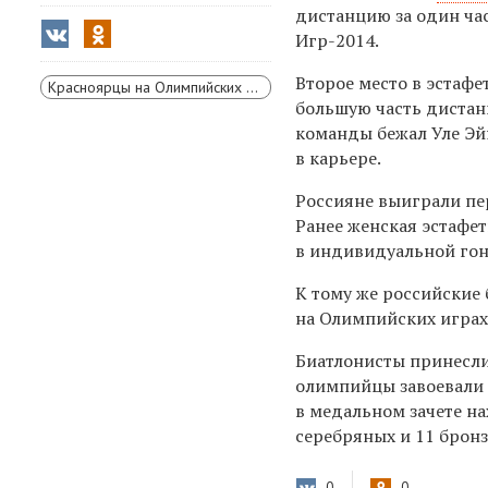
дистанцию за один час
Игр-2014.
Второе место в эстафе
Красноярцы на Олимпийских играх
большую часть дистанц
команды бежал Уле Эйн
в карьере.
Россияне выиграли пе
Ранее женская эстафет
в индивидуальной гонк
К тому же российские
на Олимпийских играх
Биатлонисты принесли
олимпийцы завоевали 
в медальном зачете на
серебряных и 11 брон
0
0