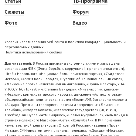
Статьи
ТВ-Программа
Сюжеты
Форум
Фото
Видео
Условия использования веб-сайта и политика конфиденциальности и
персональных данных
Политика использования cookies
Для читателей:
В России признаны экстремистскими и запрещены
организации ФБК (Фонд борьбы с коррупцией, признан иноагентом),
Штабы Навального, «Национал-большевистская партия», «Свидетели
Иеговы», «Армия воли народа», «Русский общенациональный союз»,
«Движение против нелегальной иммиграции», «Правый сектор», УНА-
УНСО, УПА, «Тризуб им. Степана Бандеры», «Мизантропик дивижн»,
«Меджлис крымскотатарского народа», движение «Артподготовка»,
общероссийская политическая партия «Воля», АУЕ, батальоны «Азов» и
«Айдар». Признаны террористическими и запрещены: «Движение
Талибан», «Имарат Кавказ», «Исламское государство» (ИГ, ИГИЛ),
Джебхад-ан-Нусра, «АУМ Синрике», «Братья-мусульмане», «Аль-Каида в
странах исламского Магриба», «Сеть», «Колумбайн». В РФ признана
нежелательной деятельность «Открытой России», издания «Проект
Медиа». СМИ-иноагентами признаны: телеканал «Дождь», «Медуза»,
«Важные истории», «Голос Америки», радио «Свобода», The Insider,