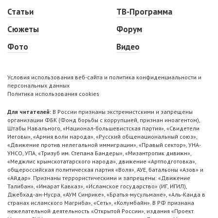
Статьи
ТВ-Программа
Сюжеты
Форум
Фото
Видео
Условия использования веб-сайта и политика конфиденциальности и
персональных данных
Политика использования cookies
Для читателей:
В России признаны экстремистскими и запрещены
организации ФБК (Фонд борьбы с коррупцией, признан иноагентом),
Штабы Навального, «Национал-большевистская партия», «Свидетели
Иеговы», «Армия воли народа», «Русский общенациональный союз»,
«Движение против нелегальной иммиграции», «Правый сектор», УНА-
УНСО, УПА, «Тризуб им. Степана Бандеры», «Мизантропик дивижн»,
«Меджлис крымскотатарского народа», движение «Артподготовка»,
общероссийская политическая партия «Воля», АУЕ, батальоны «Азов» и
«Айдар». Признаны террористическими и запрещены: «Движение
Талибан», «Имарат Кавказ», «Исламское государство» (ИГ, ИГИЛ),
Джебхад-ан-Нусра, «АУМ Синрике», «Братья-мусульмане», «Аль-Каида в
странах исламского Магриба», «Сеть», «Колумбайн». В РФ признана
нежелательной деятельность «Открытой России», издания «Проект