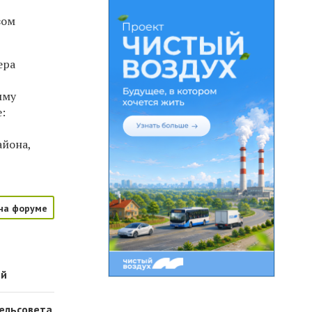
зом
ера
мму
е:
айона,
на форуме
ей
сельсовета