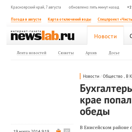
Красноярский край, 7 августа
обновлено: пять минут назад
+1
Погода в августе
Карта отключений воды
Спецпроект «Чисты
Новости
Лента новостей
Сюжеты
Архив
Досье
/
,
Новости
Общество
В 
Бухгалтеры
крае попал
обеды
В Енисейском районе с
19 марта 2014 9:19
27