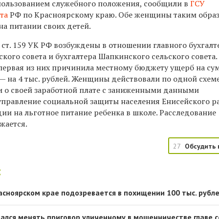
пользованием служебного положения, сообщили в
ГСУ
та
РФ по Красноярскому краю. Обе женщины таким обра
на питании своих детей.
3 ст. 159 УК РФ возбуждены в отношении главного бухгалт
кого совета и бухгалтера Шапкинского сельского совета.
 первая из них причинила местному бюджету ущерб на су
я — на 4 тыс. рублей. Женщины действовали по одной схем
и о своей заработной плате с заниженными данными
 управление социальной защиты населения Енисейского р
ии на льготное питание ребенка в школе. Расследование
жается.
27
Обсудить 
:
расноярском крае подозревается в похищении 100 тыс. рубл
зался менять приговор уличенному в мошенничестве главе 