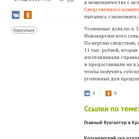
в мошенничестве с ис
Следственного комите
пытались сэкономить 
Уголовные дела по ч. 
Коррупция
Новокаргинского сельс
По версии следствия,
11 тыс. рублей, втора
изготавливали справк
и предоставляли их в
чтобы получить субсид
уголовных дел продол
0
0
Ссылки по теме
Главный бухгалтер в К
Красноярский суд отка