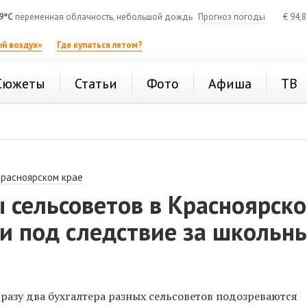
9°C
переменная облачность, небольшой дождь
Прогноз погоды
€
94,
й воздух»
Где купаться летом?
Сюжеты
Статьи
Фото
Афиша
ТВ
Красноярском крае
 сельсоветов в Красноярск
и под следствие за школьн
разу два бухгалтера разных сельсоветов подозреваются