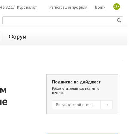
18+
84
$
82,17
Курс валют
Регистрация профиля
Войти
Форум
Подписка на дайджест
ом
Рассылка выходит раз в сутки по
вечерам.
ые