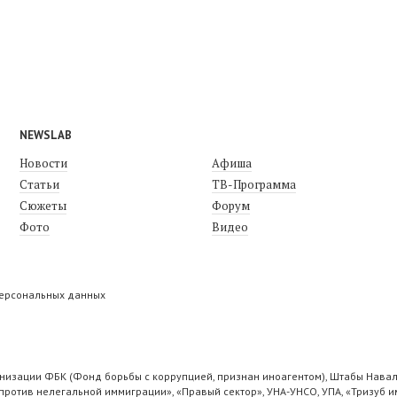
NEWSLAB
Новости
Афиша
Статьи
ТВ-Программа
Сюжеты
Форум
Фото
Видео
персональных данных
низации ФБК (Фонд борьбы с коррупцией, признан иноагентом), Штабы Навал
ротив нелегальной иммиграции», «Правый сектор», УНА-УНСО, УПА, «Тризуб и