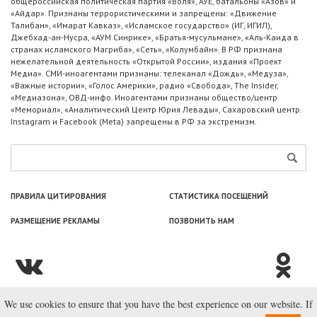
общероссийская политическая партия «Воля», АУЕ, батальоны «Азов» и
«Айдар». Признаны террористическими и запрещены: «Движение
Талибан», «Имарат Кавказ», «Исламское государство» (ИГ, ИГИЛ),
Джебхад-ан-Нусра, «АУМ Синрике», «Братья-мусульмане», «Аль-Каида в
странах исламского Магриба», «Сеть», «Колумбайн». В РФ признана
нежелательной деятельность «Открытой России», издания «Проект
Медиа». СМИ-иноагентами признаны: телеканал «Дождь», «Медуза»,
«Важные истории», «Голос Америки», радио «Свобода», The Insider,
«Медиазона», ОВД-инфо. Иноагентами признаны общество/центр
«Мемориал», «Аналитический Центр Юрия Левады», Сахаровский центр.
Instagram и Facebook (Metа) запрещены в РФ за экстремизм.
ПРАВИЛА ЦИТИРОВАНИЯ
СТАТИСТИКА ПОСЕЩЕНИЙ
РАЗМЕЩЕНИЕ РЕКЛАМЫ
ПОЗВОНИТЬ НАМ
We use cookies to ensure that you have the best experience on our website. If
© ООО «Лаборатория Новоcтей», 2003—2026.