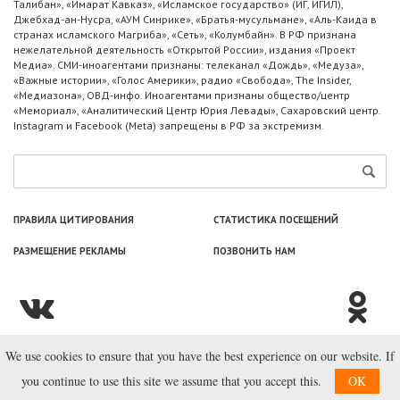
Талибан», «Имарат Кавказ», «Исламское государство» (ИГ, ИГИЛ),
Джебхад-ан-Нусра, «АУМ Синрике», «Братья-мусульмане», «Аль-Каида в
странах исламского Магриба», «Сеть», «Колумбайн». В РФ признана
нежелательной деятельность «Открытой России», издания «Проект
Медиа». СМИ-иноагентами признаны: телеканал «Дождь», «Медуза»,
«Важные истории», «Голос Америки», радио «Свобода», The Insider,
«Медиазона», ОВД-инфо. Иноагентами признаны общество/центр
«Мемориал», «Аналитический Центр Юрия Левады», Сахаровский центр.
Instagram и Facebook (Metа) запрещены в РФ за экстремизм.
ПРАВИЛА ЦИТИРОВАНИЯ
СТАТИСТИКА ПОСЕЩЕНИЙ
РАЗМЕЩЕНИЕ РЕКЛАМЫ
ПОЗВОНИТЬ НАМ
We use cookies to ensure that you have the best experience on our website. If
© ООО «Лаборатория Новоcтей», 2003—2026.
you continue to use this site we assume that you accept this.
OK