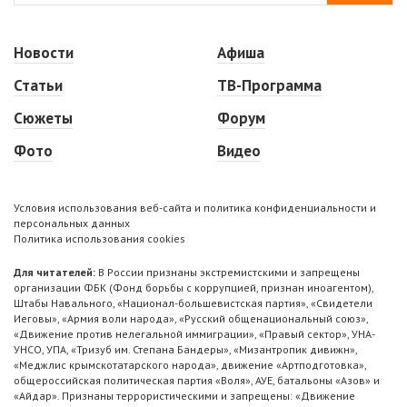
Новости
Афиша
Статьи
ТВ-Программа
Сюжеты
Форум
Фото
Видео
Условия использования веб-сайта и политика конфиденциальности и
персональных данных
Политика использования cookies
Для читателей:
В России признаны экстремистскими и запрещены
организации ФБК (Фонд борьбы с коррупцией, признан иноагентом),
Штабы Навального, «Национал-большевистская партия», «Свидетели
Иеговы», «Армия воли народа», «Русский общенациональный союз»,
«Движение против нелегальной иммиграции», «Правый сектор», УНА-
УНСО, УПА, «Тризуб им. Степана Бандеры», «Мизантропик дивижн»,
«Меджлис крымскотатарского народа», движение «Артподготовка»,
общероссийская политическая партия «Воля», АУЕ, батальоны «Азов» и
«Айдар». Признаны террористическими и запрещены: «Движение