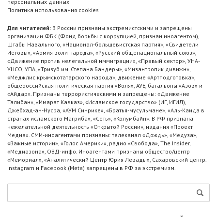
персональных данных
Политика использования cookies
Для читателей:
В России признаны экстремистскими и запрещены
организации ФБК (Фонд борьбы с коррупцией, признан иноагентом),
Штабы Навального, «Национал-большевистская партия», «Свидетели
Иеговы», «Армия воли народа», «Русский общенациональный союз»,
«Движение против нелегальной иммиграции», «Правый сектор», УНА-
УНСО, УПА, «Тризуб им. Степана Бандеры», «Мизантропик дивижн»,
«Меджлис крымскотатарского народа», движение «Артподготовка»,
общероссийская политическая партия «Воля», АУЕ, батальоны «Азов» и
«Айдар». Признаны террористическими и запрещены: «Движение
Талибан», «Имарат Кавказ», «Исламское государство» (ИГ, ИГИЛ),
Джебхад-ан-Нусра, «АУМ Синрике», «Братья-мусульмане», «Аль-Каида в
странах исламского Магриба», «Сеть», «Колумбайн». В РФ признана
нежелательной деятельность «Открытой России», издания «Проект
Медиа». СМИ-иноагентами признаны: телеканал «Дождь», «Медуза»,
«Важные истории», «Голос Америки», радио «Свобода», The Insider,
«Медиазона», ОВД-инфо. Иноагентами признаны общество/центр
«Мемориал», «Аналитический Центр Юрия Левады», Сахаровский центр.
Instagram и Facebook (Metа) запрещены в РФ за экстремизм.