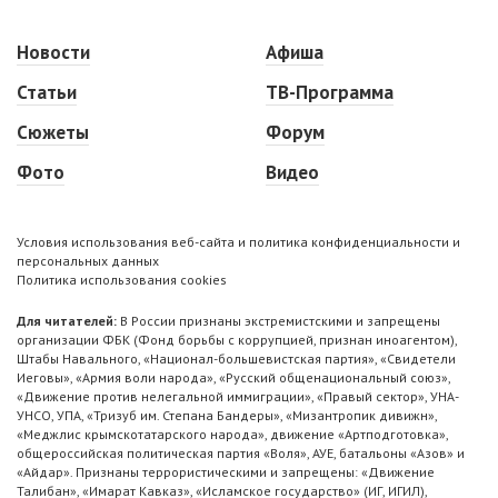
Новости
Афиша
Статьи
ТВ-Программа
Сюжеты
Форум
Фото
Видео
Условия использования веб-сайта и политика конфиденциальности и
персональных данных
Политика использования cookies
Для читателей:
В России признаны экстремистскими и запрещены
организации ФБК (Фонд борьбы с коррупцией, признан иноагентом),
Штабы Навального, «Национал-большевистская партия», «Свидетели
Иеговы», «Армия воли народа», «Русский общенациональный союз»,
«Движение против нелегальной иммиграции», «Правый сектор», УНА-
УНСО, УПА, «Тризуб им. Степана Бандеры», «Мизантропик дивижн»,
«Меджлис крымскотатарского народа», движение «Артподготовка»,
общероссийская политическая партия «Воля», АУЕ, батальоны «Азов» и
«Айдар». Признаны террористическими и запрещены: «Движение
Талибан», «Имарат Кавказ», «Исламское государство» (ИГ, ИГИЛ),