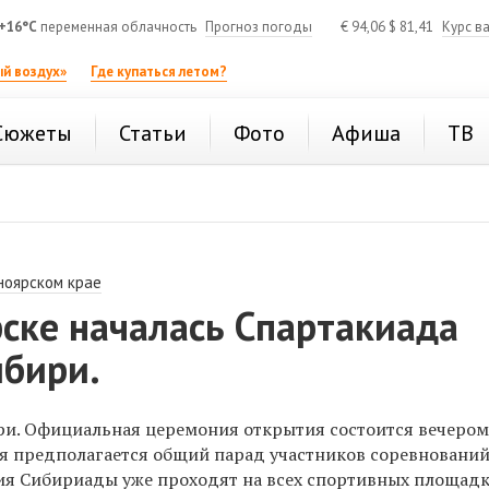
+16°C
переменная облачность
Прогноз погоды
€
94,06
$
81,41
Курс в
й воздух»
Где купаться летом?
Сюжеты
Статьи
Фото
Афиша
ТВ
ноярском крае
ске началась Спартакиада
ибири.
ри. Официальная церемония открытия состоится вечером
ия предполагается общий парад участников соревнований
ния Сибириады уже проходят на всех спортивных площадк