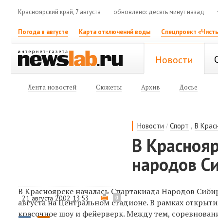
Красноярский край, 7 августа
обновлено: десять минут назад
Погода в августе
Карта отключений воды
Спецпроект «Чисты
Новости
Лента новостей
Сюжеты
Архив
Досье
/
,
Новости
Спорт
В Крас
В Краснояр
народов С
В Красноярске началась Спартакиада Народов Сиби
21 августа 2002 13:53
0
августа на Центральном стадионе. В рамках открыт
красочное шоу и фейерверк. Между тем, соревнова