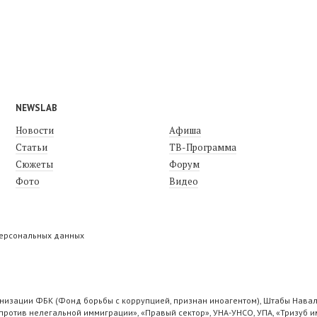
NEWSLAB
Новости
Афиша
Статьи
ТВ-Программа
Сюжеты
Форум
Фото
Видео
персональных данных
низации ФБК (Фонд борьбы с коррупцией, признан иноагентом), Штабы Навал
ротив нелегальной иммиграции», «Правый сектор», УНА-УНСО, УПА, «Тризуб и