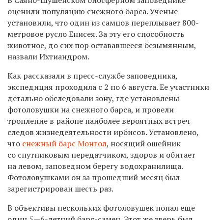
оценили популяцию снежного барса. Ученые
установили, что один из самцов переплывает 800-
метровое русло Енисея. За эту его способность
животное, до сих пор остававшееся безымянным,
назвали Ихтиандром.
Как рассказали в пресс-службе заповедника,
экспедиция проходила с 2 по 6 августа. Ее участники
детально обследовали зону, где установлены
фотоловушки на снежного барса, и провели
тропление в районе наиболее вероятных встреч
следов жизнедеятельности ирбисов. Установлено,
что
снежный барс Монгол
, носящий ошейник
со спутниковым передатчиком, здоров и обитает
на левом, заповедном берегу водохранилища.
Фотоловушками он за прошедший месяц был
зарегистрирован шесть раз.
В объективы нескольких фотоловушек попал еще
один 5—6-летний барс-самец. Этот же зверь был