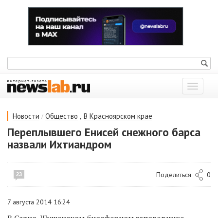
Показат
меню
/
,
Новости
Общество
В Красноярском крае
Переплывшего Енисей снежного барса
назвали Ихтиандром
Поделиться
0
23
7 августа 2014 16:24
В Саяно-Шушенском биосферном заповеднике