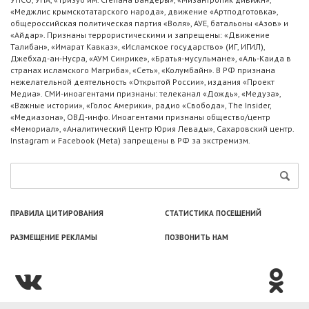
«Меджлис крымскотатарского народа», движение «Артподготовка»,
общероссийская политическая партия «Воля», АУЕ, батальоны «Азов» и
«Айдар». Признаны террористическими и запрещены: «Движение
Талибан», «Имарат Кавказ», «Исламское государство» (ИГ, ИГИЛ),
Джебхад-ан-Нусра, «АУМ Синрике», «Братья-мусульмане», «Аль-Каида в
странах исламского Магриба», «Сеть», «Колумбайн». В РФ признана
нежелательной деятельность «Открытой России», издания «Проект
Медиа». СМИ-иноагентами признаны: телеканал «Дождь», «Медуза»,
«Важные истории», «Голос Америки», радио «Свобода», The Insider,
«Медиазона», ОВД-инфо. Иноагентами признаны общество/центр
«Мемориал», «Аналитический Центр Юрия Левады», Сахаровский центр.
Instagram и Facebook (Metа) запрещены в РФ за экстремизм.
ПРАВИЛА ЦИТИРОВАНИЯ
СТАТИСТИКА ПОСЕЩЕНИЙ
РАЗМЕЩЕНИЕ РЕКЛАМЫ
ПОЗВОНИТЬ НАМ