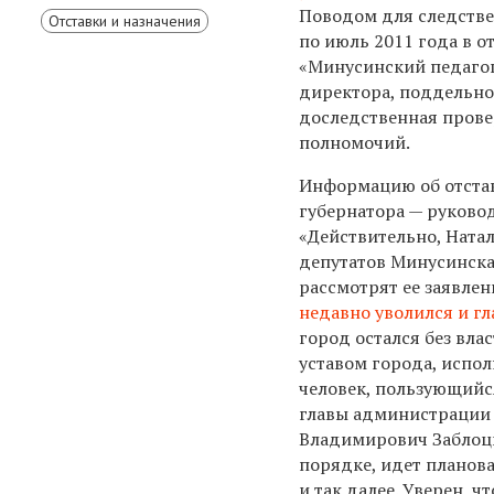
Поводом для следстве
Отставки и назначения
по июль 2011 года в 
«Минусинский педагог
директора, поддельно
доследственная пров
полномочий.
Информацию об отстав
губернатора — руково
«Действительно, Натал
депутатов Минусинска.
рассмотрят ее заявлен
недавно уволился и г
город остался без вла
уставом города, испо
человек, пользующийс
главы администрации 
Владимирович Заблоц
порядке, идет планов
и так далее. Уверен, ч