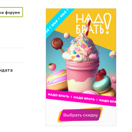
на форуме
андата