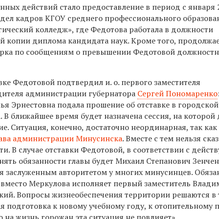
нных действий стало предоставление в период с января 
отдел кадров КГОУ среднего профессионального образова
ический колледж», где Федотова работала в должности
й копии диплома кандидата наук. Кроме того, продолжа
ерка по сообщениям о превышении Федотовой должност
ке Федотовой подтвердил и. о. первого заместителя
дителя администрации губернатора
Сергей Пономаренко
ья Эрнестовна подала прошение об отставке в городской
 В ближайшее время будет назначена сессия, на которой
ие. Ситуация, конечно, достаточно неординарная, так как
лава администрации Минусинска
. Вместе с тем нельзя сказ
сти. В случае отставки Федотовой, в соответствии с дейс
лнять обязанности главы будет Михаил Степанович Зенче
я заслуженным авторитетом у многих минусинцев. Обяза
вместо Меркулова исполняет первый заместитель Влади
кий. Вопросы жизнеобеспечения территории решаются в
ая подготовка к новому учебному году, к отопительному 
то на жизнь горожан эта ситуация не повлияет».