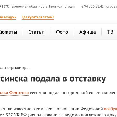
+16°C
переменная облачность
Прогноз погоды
€
94,06
$
81,41
Курс в
й воздух»
Где купаться летом?
Сюжеты
Статьи
Фото
Афиша
ТВ
расноярском крае
синска подала в отставку
алья Федотова
сегодня подала в городской совет заявлен
 стало известно о том, что в отношении Федотовой
возбу
3 ст. 327 УК РФ (использование заведомо подложного доку