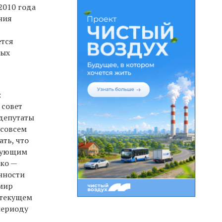
2010 года
ния
ется
ных
:
 совет
 депутаты
 совсем
ать, что
твующим
нко —
нности
мир
 текущем
периоду