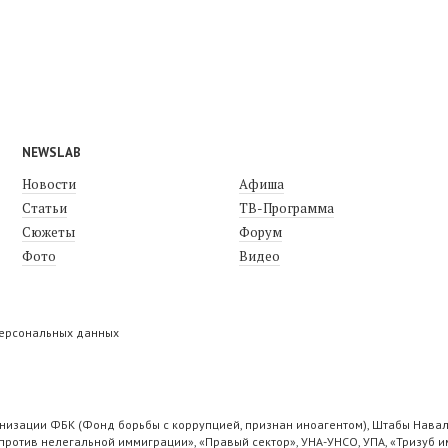
NEWSLAB
Новости
Афиша
Статьи
ТВ-Программа
Сюжеты
Форум
Фото
Видео
персональных данных
низации ФБК (Фонд борьбы с коррупцией, признан иноагентом), Штабы Навал
ротив нелегальной иммиграции», «Правый сектор», УНА-УНСО, УПА, «Тризуб и