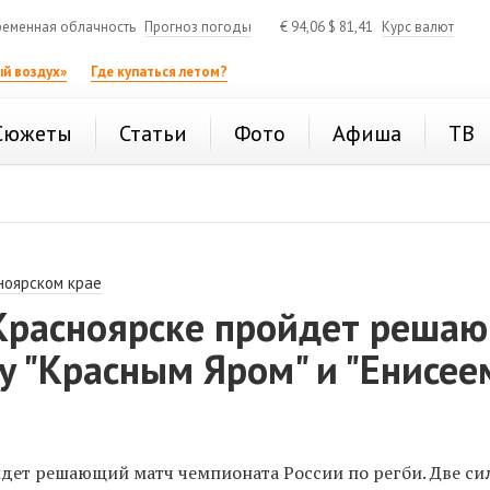
еменная облачность
Прогноз погоды
€
94,06
$
81,41
Курс валют
й воздух»
Где купаться летом?
Сюжеты
Статьи
Фото
Афиша
ТВ
ноярском крае
 Красноярске пройдет реша
 "Красным Яром" и "Енисее
йдет решающий матч чемпионата России по регби. Две с