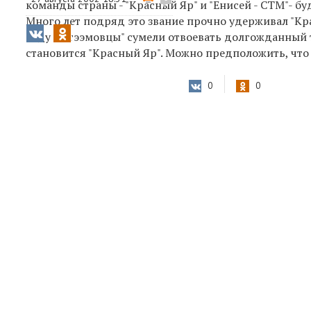
команды страны - "Красный Яр" и "Енисей - СТМ"- бу
Много лет подряд это звание прочно удерживал "Кр
году "эстээмовцы" сумели отвоевать долгожданный 
становится "Красный Яр". Можно предположить, что
0
0