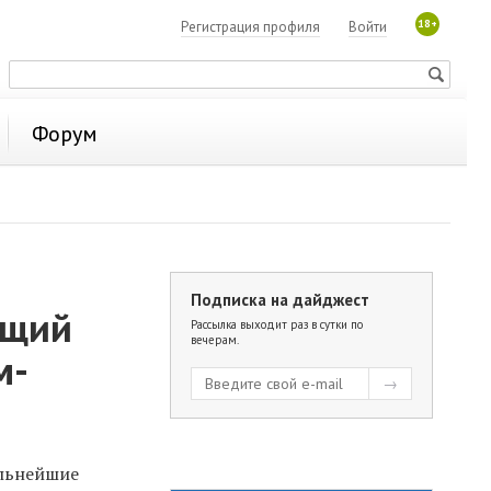
18+
Регистрация профиля
Войти
Форум
Подписка на дайджест
ющий
Рассылка выходит раз в сутки по
вечерам.
м-
ильнейшие