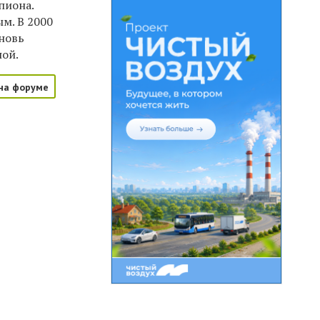
пиона.
м. В 2000
новь
ной.
на форуме