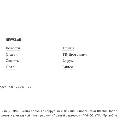
NEWSLAB
Новости
Афиша
Статьи
ТВ-Программа
Сюжеты
Форум
Фото
Видео
персональных данных
низации ФБК (Фонд борьбы с коррупцией, признан иноагентом), Штабы Навал
ротив нелегальной иммиграции», «Правый сектор», УНА-УНСО, УПА, «Тризуб и