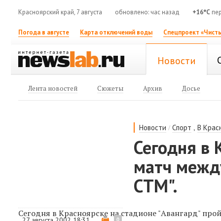
Красноярский край, 7 августа
обновлено: час назад
+16°C
пер
Погода в августе
Карта отключений воды
Спецпроект «Чисты
Новости
Лента новостей
Сюжеты
Архив
Досье
/
,
Новости
Спорт
В Крас
Сегодня в
матч между
СТМ".
Сегодня в Красноярске на стадионе "Авангард" про
27 августа 2002 18:31
0