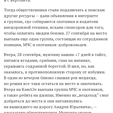
Тогда общественники стали подключать к поискам
другие ресурсы — дали объявления в интернете
в группах, где собираются охотники и водители
внедорожной техники, искали спонсоров для того,
чтобы оплатить людям бензин. 27 сентября на место
выехала еще одна группа, состоящая из сотрудников
полиции, МЧС и охотников-добровольцев.
Вчера, 28 сентября, мужчину нашли. «7 дней в тайге,
питался ягодами, грибами, спал на лапнике,
укрываясь содранной берестой. И шел, но, как
оказалось, в противоположную сторону от избушки.
В один из вечеров близко слышал рев медведя,
но решил все-таки остаться на месте и заночевать.
Вчера на КамАЗе выехала группа МЧС и охотников,
а также ребята на джипах. Именно их „вездеход“ смог
добраться до места и они натолкнулись
на вышедшего на дорогу Андрея Юрьевича», —
рассказали общественники. Мужчина здоров