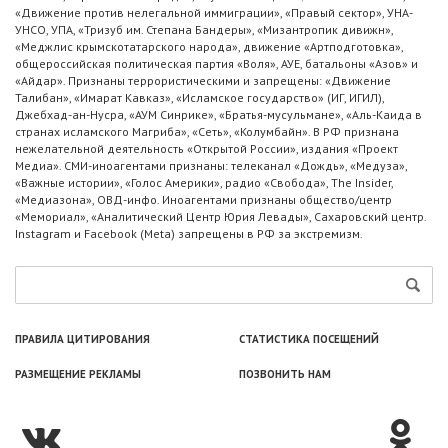
«Движение против нелегальной иммиграции», «Правый сектор», УНА-
УНСО, УПА, «Тризуб им. Степана Бандеры», «Мизантропик дивижн»,
«Меджлис крымскотатарского народа», движение «Артподготовка»,
общероссийская политическая партия «Воля», АУЕ, батальоны «Азов» и
«Айдар». Признаны террористическими и запрещены: «Движение
Талибан», «Имарат Кавказ», «Исламское государство» (ИГ, ИГИЛ),
Джебхад-ан-Нусра, «АУМ Синрике», «Братья-мусульмане», «Аль-Каида в
странах исламского Магриба», «Сеть», «Колумбайн». В РФ признана
нежелательной деятельность «Открытой России», издания «Проект
Медиа». СМИ-иноагентами признаны: телеканал «Дождь», «Медуза»,
«Важные истории», «Голос Америки», радио «Свобода», The Insider,
«Медиазона», ОВД-инфо. Иноагентами признаны общество/центр
«Мемориал», «Аналитический Центр Юрия Левады», Сахаровский центр.
Instagram и Facebook (Metа) запрещены в РФ за экстремизм.
ПРАВИЛА ЦИТИРОВАНИЯ
СТАТИСТИКА ПОСЕЩЕНИЙ
РАЗМЕЩЕНИЕ РЕКЛАМЫ
ПОЗВОНИТЬ НАМ