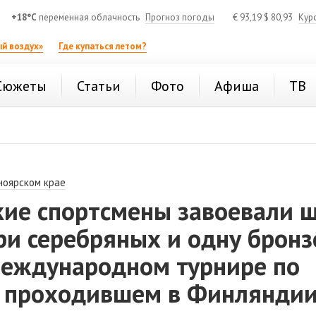
+18°C
переменная облачность
Прогноз погоды
€
93,19
$
80,93
Кур
й воздух»
Где купаться летом?
Сюжеты
Статьи
Фото
Афиша
ТВ
ноярском крае
кие спортсмены завоевали 
ри серебряных и одну брон
международном турнире по
, проходившем в Финляндии