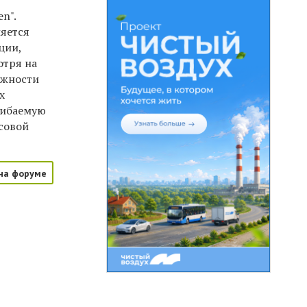
n".
ляется
ции,
отря на
ожности
х
гибаемую
совой
на форуме