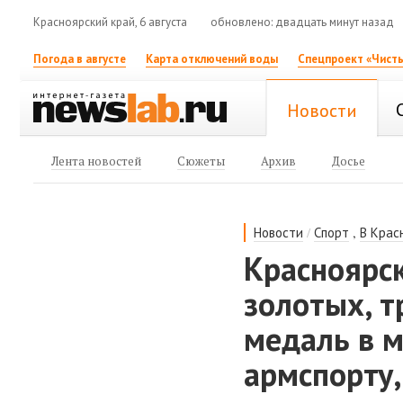
Красноярский край, 6 августа
обновлено: двадцать минут назад
Погода в августе
Карта отключений воды
Спецпроект «Чисты
Новости
Лента новостей
Сюжеты
Архив
Досье
/
,
Новости
Спорт
В Крас
Красноярс
золотых, т
медаль в 
армспорту