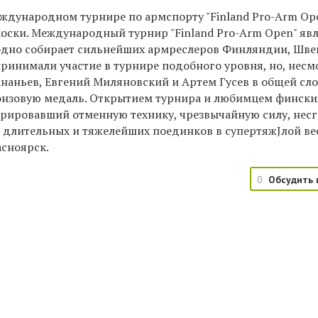
ждународном турнире по армспорту "Finland Pro-Arm Ope
оски. Международный турнир "Finland Pro-Arm Open" яв
дно собирает сильнейших армреслеров Финляндии, Шве
ринимали участие в турнире подобного уровня, но, несм
наньев, Евгений Миляновский и Артем Гусев в общей сл
бронзовую медаль. Открытием турнира и любимцем фински
стрировавший отменную технику, чрезвычайную силу, нес
о длительных и тяжелейших поединков в супертяжЈлой ве
асноярск.
0
Обсудить 