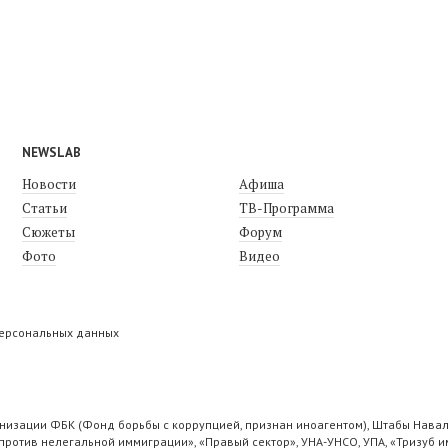
NEWSLAB
Новости
Афиша
Статьи
ТВ-Программа
Сюжеты
Форум
Фото
Видео
персональных данных
низации ФБК (Фонд борьбы с коррупцией, признан иноагентом), Штабы Навал
ротив нелегальной иммиграции», «Правый сектор», УНА-УНСО, УПА, «Тризуб и