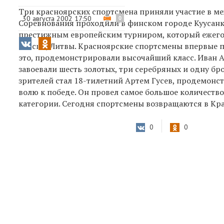
Три красноярских спортсмена приняли участие в ме
30 августа 2002 17:50
0
Соревнования проходили в финском городе Куусанк
престижным европейским турниром, который ежего
России, Литвы. Красноярские спортсмены впервые п
это, продемонстрировали высочайший класс. Иван А
завоевали шесть золотых, три серебряных и одну 
зрителей стал 18-тилетний Артем Гусев, продемон
волю к победе. Он провел самое большое количеств
категории. Сегодня спортсмены возвращаются в Кр
0
0