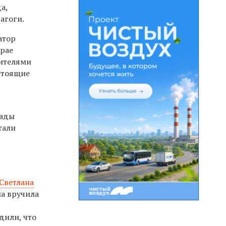
а,
агоги.
атор
крае
дителями
астоящие
рады
тали
Светлана
на вручила
дили, что