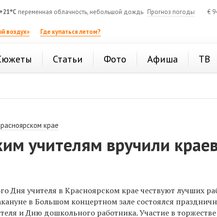
+21°C
переменная облачность, небольшой дождь
Прогноз погоды
€
9
й воздух»
Где купаться летом?
Сюжеты
Статьи
Фото
Афиша
ТВ
Красноярском крае
ким учителям вручили крае
го Дня учителя в Красноярском крае чествуют лучших р
акануне в Большом концертном зале состоялся праздничн
еля и Дню дошкольного работника. Участие в торжеств