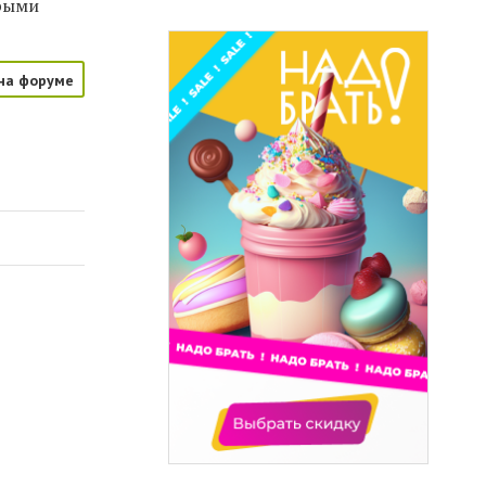
орыми
на форуме