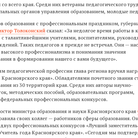
 со всего края. Среди них ветераны педагогического труд
альных органов управления образованием, молодые пед
в образования с профессиональным праздником, губерн
иктор Толоконский
сказал: «За недолгое время работы в 
я с талантливейшими учителями, воспитателями, руково
ждений. Таких педагогов я прежде не встречал. Они — н
 высокого профессионализма и понимания значения
вания в формировании нашего с вами будущего».
м педагогической профессии глава региона вручил наг
 Красноярского края». Обладателями почетного звания с
ания из 30 территорий края. Среди них авторы научно-
ток, методических пособий, образовательных программ,
 федеральных профессиональных конкурсов.
сти министра образования и науки Красноярского края
равила своих коллег — работников сферы образования. О
двух профессиональных конкурсов «Лучший заместитель
Учитель года Красноярского края». «Сегодня мы подтвер