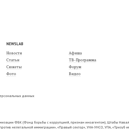
NEWSLAB
Новости
Афиша
Статьи
ТВ-Программа
Сюжеты
Форум
Фото
Видео
персональных данных
низации ФБК (Фонд борьбы с коррупцией, признан иноагентом), Штабы Навал
ротив нелегальной иммиграции», «Правый сектор», УНА-УНСО, УПА, «Тризуб и