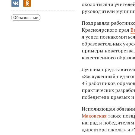
около тысячи учителей
руководители муницип
Образование
Поздравляя работнико
Красноярского края
В
я успел познакомитьс
образовательных учре
примеры новаторства,
качественного образо
Лучшим представителя
«Заслуженный педагог
45 работников образов
практических разрабо
победители краевых и
Исполняющая обязанно
Маковская
также позд
награды победителям 
директора школы» и «