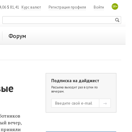
18+
4,06
$
81,41
Курс валют
Регистрация профиля
Войти
Форум
Подписка на дайджест
вые
Рассылка выходит раз в сутки по
вечерам.
аботников
ый вечер,
е приняли