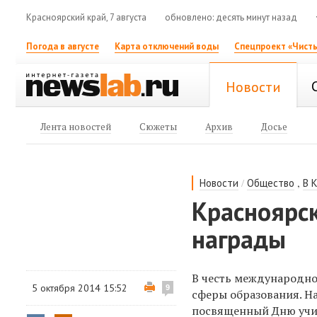
Красноярский край, 7 августа
обновлено: десять минут назад
Погода в августе
Карта отключений воды
Спецпроект «Чисты
Новости
Лента новостей
Сюжеты
Архив
Досье
/
,
Новости
Общество
В 
Красноярс
награды
В честь международно
5 октября 2014 15:52
9
сферы образования. Н
посвященный Дню учит