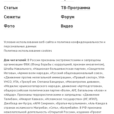
Статьи
ТВ-Программа
Сюжеты
Форум
Фото
Видео
Условия использования веб-сайта и политика конфиденциальности и
персональных данных
Политика использования cookies
Для читателей:
В России признаны экстремистскими и запрещены
организации ФБК (Фонд борьбы с коррупцией, признан иноагентом),
Штабы Навального, «Национал-большевистская партия», «Свидетели
Иеговы», «Армия воли народа», «Русский общенациональный союз»,
«Движение против нелегальной иммиграции», «Правый сектор», УНА-
УНСО, УПА, «Тризуб им. Степана Бандеры», «Мизантропик дивижн»,
«Меджлис крымскотатарского народа», движение «Артподготовка»,
общероссийская политическая партия «Воля», АУЕ, батальоны «Азов» и
«Айдар». Признаны террористическими и запрещены: «Движение
Талибан», «Имарат Кавказ», «Исламское государство» (ИГ, ИГИЛ),
Джебхад-ан-Нусра, «АУМ Синрике», «Братья-мусульмане», «Аль-Каида в
странах исламского Магриба», «Сеть», «Колумбайн». В РФ признана
нежелательной деятельность «Открытой России», издания «Проект