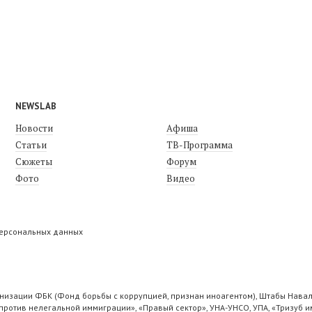
NEWSLAB
Новости
Афиша
Статьи
ТВ-Программа
Сюжеты
Форум
Фото
Видео
персональных данных
низации ФБК (Фонд борьбы с коррупцией, признан иноагентом), Штабы Навал
ротив нелегальной иммиграции», «Правый сектор», УНА-УНСО, УПА, «Тризуб и