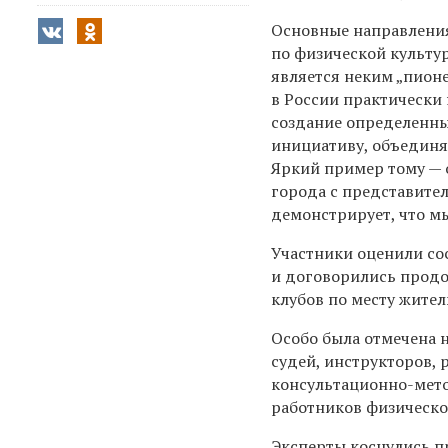
Основные направления
по физической культур
является неким „пион
в России практически 
создание определенны
инициативу, объединя
Яркий пример тому — 
города с представите
демонстрирует, что м
Участники оценили со
и договорились продо
клубов по месту жител
Особо была отмечена 
судей, инструкторов, 
консультационно-мето
работников физическо
Эксперты коснулись п