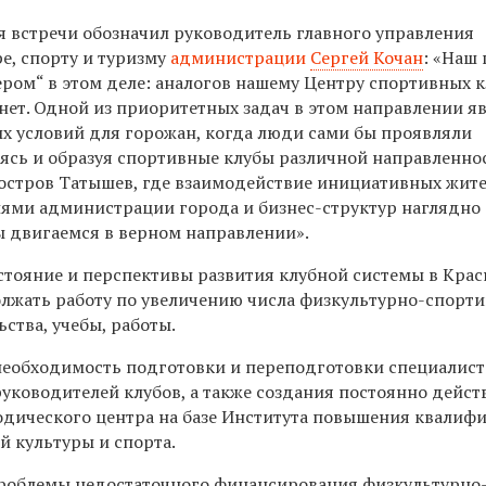
 встречи обозначил руководитель главного управления
е, спорту и туризму
администрации
Сергей Кочан
: «Наш
ером“ в этом деле: аналогов нашему Центру спортивных 
нет. Одной из приоритетных задач в этом направлении я
х условий для горожан, когда люди сами бы проявляли
ясь и образуя спортивные клубы различной направленнос
остров Татышев, где взаимодействие инициативных жит
лями администрации города и бизнес-структур наглядно
ы двигаемся в верном направлении».
стояние и перспективы развития клубной системы в Кра
лжать работу по увеличению числа физкультурно-спорт
ьства, учебы, работы.
необходимость подготовки и переподготовки специалист
руководителей клубов, а также создания постоянно дейс
дического центра на базе Института повышения квалиф
й культуры и спорта.
роблемы недостаточного финансирования физкультурно