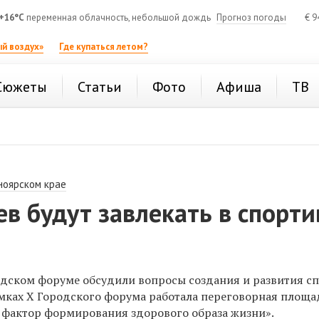
+16°C
переменная облачность, небольшой дождь
Прогноз погоды
€
9
й воздух»
Где купаться летом?
Сюжеты
Статьи
Фото
Афиша
ТВ
ноярском крае
в будут завлекать в спорт
дском форуме обсудили вопросы создания и развития с
рамках X Городского форума работала переговорная площа
 фактор формирования здорового образа жизни».