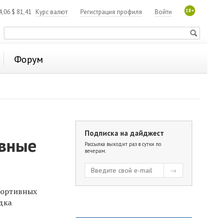
18+
4,06
$
81,41
Курс валют
Регистрация профиля
Войти
Форум
Подписка на дайджест
ивные
Рассылка выходит раз в сутки по
вечерам.
портивных
дка