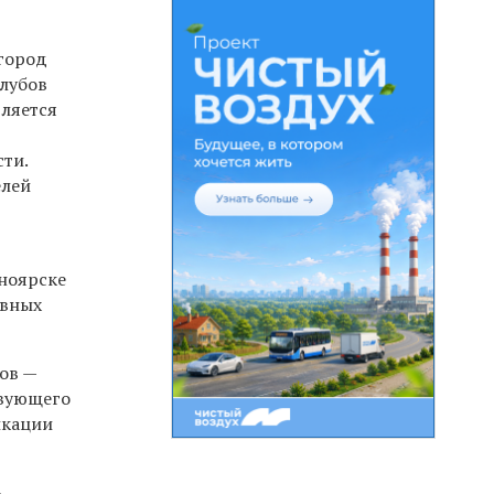
 город
клубов
вляется
ти.
елей
сноярске
ивных
ов —
твующего
икации
-