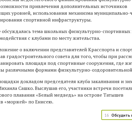
возможности привлечения дополнительных источников
щих уровней, использования механизма муниципально-
мирования спортивной инфраструктуры.
 обсуждалась тема школьных физкультурно-спортивных 
модействия с клубами по месту жительства.
ожение о включении представителей Красспорта и спор
тав градостроительного совета для того, чтобы при расс
ланировать площади под спортивные сооружения, где жи
ены различными формами физкультурно-оздоровительной
лощадки докладом председателя клуба закаливания и зи
ихаила Сашко. Выслушав его, участники встречи посетил
ового плавания «Белый медведь» на острове Татышев
ыв «моржей» по Енисею.
16
Обсудить 