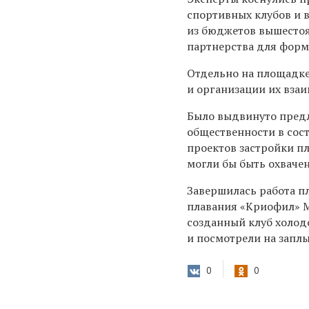
спортивных клубов и 
из бюджетов вышестоя
партнерства для фор
Отдельно на площадке
и организации их взаи
Было выдвинуто предл
общественности в сос
проектов застройки п
могли бы быть охвач
Завершилась работа п
плавания «Криофил» М
созданный клуб холод
и посмотрели на запл
0
0