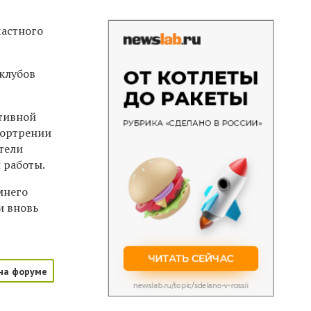
частного
клубов
тивной
мортрении
тели
 работы.
мнего
и вновь
на форуме