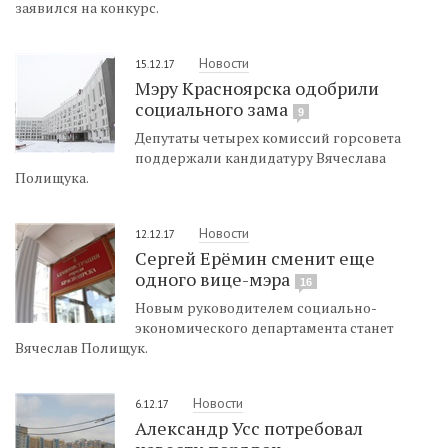
заявился на конкурс.
Новости
15.12.17
Мэру Красноярска одобрили
социального зама
9
Депутаты четырех комиссий горсовета
поддержали кандидатуру Вячеслава
Полищука.
Новости
12.12.17
Сергей Ерёмин сменит еще
одного вице-мэра
16
Новым руководителем социально-
экономического департамента станет
Вячеслав Полищук.
Новости
6.12.17
Александр Усс потребовал