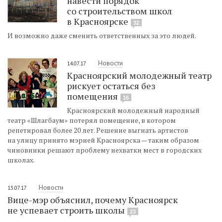
навести порядок
со строительством школ
в Красноярске
32
И возможно даже сменить ответственных за это людей.
Новости
14.07.17
Красноярский молодежный театр
рискует остаться без
помещения
16
Красноярский молодежный народный
театр «Шлагбаум» потерял помещение, в котором
репетировал более 20 лет. Решение выгнать артистов
на улицу принято мэрией Красноярска — таким образом
чиновники решают проблему нехватки мест в городских
школах.
Новости
13.07.17
Вице-мэр объяснил, почему Красноярск
не успевает строить школы
23