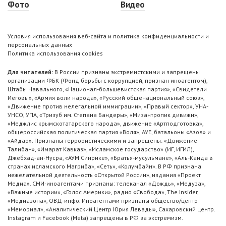
Фото
Видео
Условия использования веб-сайта и политика конфиденциальности и
персональных данных
Политика использования cookies
Для читателей:
В России признаны экстремистскими и запрещены
организации ФБК (Фонд борьбы с коррупцией, признан иноагентом),
Штабы Навального, «Национал-большевистская партия», «Свидетели
Иеговы», «Армия воли народа», «Русский общенациональный союз»,
«Движение против нелегальной иммиграции», «Правый сектор», УНА-
УНСО, УПА, «Тризуб им. Степана Бандеры», «Мизантропик дивижн»,
«Меджлис крымскотатарского народа», движение «Артподготовка»,
общероссийская политическая партия «Воля», АУЕ, батальоны «Азов» и
«Айдар». Признаны террористическими и запрещены: «Движение
Талибан», «Имарат Кавказ», «Исламское государство» (ИГ, ИГИЛ),
Джебхад-ан-Нусра, «АУМ Синрике», «Братья-мусульмане», «Аль-Каида в
странах исламского Магриба», «Сеть», «Колумбайн». В РФ признана
нежелательной деятельность «Открытой России», издания «Проект
Медиа». СМИ-иноагентами признаны: телеканал «Дождь», «Медуза»,
«Важные истории», «Голос Америки», радио «Свобода», The Insider,
«Медиазона», ОВД-инфо. Иноагентами признаны общество/центр
«Мемориал», «Аналитический Центр Юрия Левады», Сахаровский центр.
Instagram и Facebook (Metа) запрещены в РФ за экстремизм.