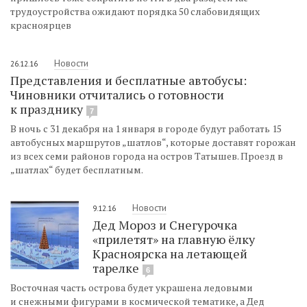
трудоустройства ожидают порядка 50 слабовидящих
красноярцев
Новости
26.12.16
Представления и бесплатные автобусы:
Чиновники отчитались о готовности
к празднику
7
В ночь с 31 декабря на 1 января в городе будут работать 15
автобусных маршрутов „шатлов“, которые доставят горожан
из всех семи районов города на остров Татышев. Проезд в
„шатлах“ будет бесплатным.
Новости
9.12.16
Дед Мороз и Снегурочка
«прилетят» на главную ёлку
Красноярска на летающей
тарелке
6
Восточная часть острова будет украшена ледовыми
и снежными фигурами в космической тематике, а Дед