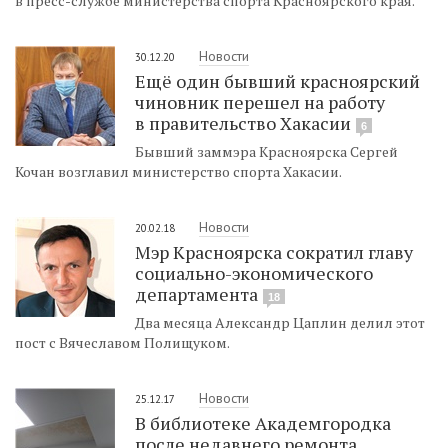
в пресс-службе министерства спорта Красноярского края.
Новости
30.12.20
Ещё один бывший красноярский
чиновник перешел на работу
в правительство Хакасии
6
Бывший заммэра Красноярска Сергей
Кочан возглавил министерство спорта Хакасии.
Новости
20.02.18
Мэр Красноярска сократил главу
социально-экономического
департамента
18
Два месяца Александр Цаплин делил этот
пост с Вячеславом Полищуком.
Новости
25.12.17
В библиотеке Академгородка
после недавнего ремонта