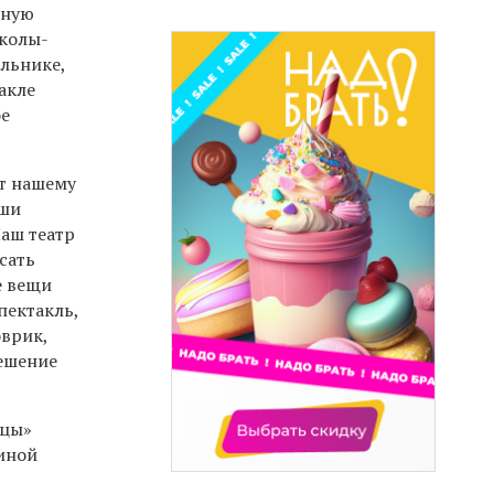
чную
школы-
льнике,
акле
бе
т нашему
аши
Наш театр
сать
е вещи
пектакль,
оврик,
решение
ьцы»
иной