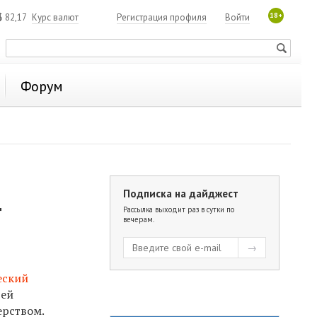
18+
$
82,17
Курс валют
Регистрация профиля
Войти
Форум
Подписка на дайджест
т
Рассылка выходит раз в сутки по
вечерам.
еский
тей
ерством.