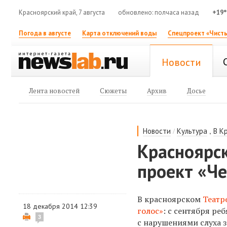
Красноярский край, 7 августа
обновлено: полчаса назад
+19°
Погода в августе
Карта отключений воды
Спецпроект «Чисты
Новости
Лента новостей
Сюжеты
Архив
Досье
/
,
Новости
Культура
В К
Красноярс
проект «Че
В красноярском
Театр
18 декабря 2014 12:39
голос»
: с сентября ре
3
с нарушениями слуха 