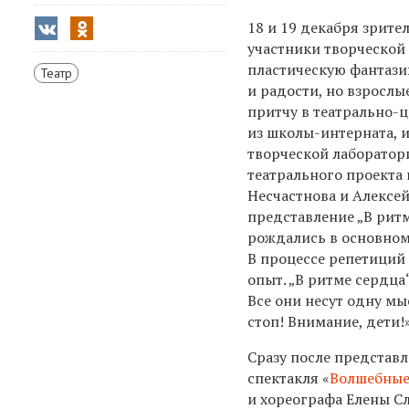
18 и 19 декабря зрите
участники творческой
пластическую фантазию
Театр
и радости, но взрослы
притчу в театрально-
из школы-интерната, 
творческой лаборато
театрального проекта
Несчастнова и Алексей
представление „В ритм
рождались в основном
В процессе репетиций 
опыт. „В ритме сердца
Все они несут одну м
стоп! Внимание, дети!»
Сразу после представ
спектакля «
Волшебные
и хореографа Елены Сл