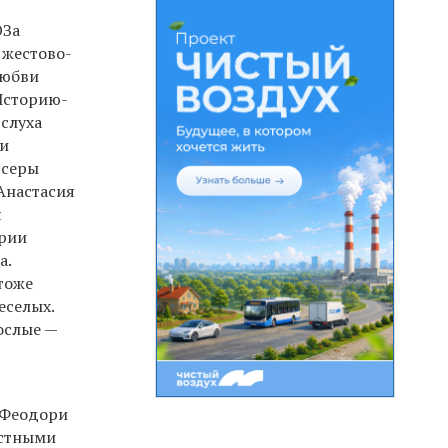
ЮЗа
 жестово-
любви
 Историю-
 слуха
ми
ссеры
Анастасия
я
ории
а.
тоже
еселых.
ослые —
а Феодори
естными