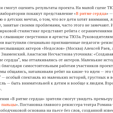
ли смогут оценить результаты проекта. На малой сцене Т
 лаборатории покажут представление «
В ритме сердца
» —
 о детских мечтах, о том, что все дети хотят внимания, 
е, занятые своими проблемами, часто этого не замечают.
цирковой стилистике представят ребята с ограничениями
их слышащие сверстники и артисты ТЮЗа. Руководителя
рии выступили специально приглашенные педагоги-режи
 неслышащих актеров «Недослов» (Москва) Алексей Раев, 
 Знаменский. Анастасия Несчастнова уточнила: «Создава
е сердца“, мы отталкивались от актеров. Маленькие ист
 благодаря самостоятельным работам участников проект
мы общались, наталкивали ребят на какие-то идеи — это 
“ — особый спектакль из маленьких историй, грустных и в
ысль — быть внимательней к детям и вообще к людям. Взр
.
ления «В ритме сердца» зрители смогут увидеть премьеру
 пальцы
». Постановка главного режиссера театра Роман
ободчиковой основана на пьесе без слов, созданной изв