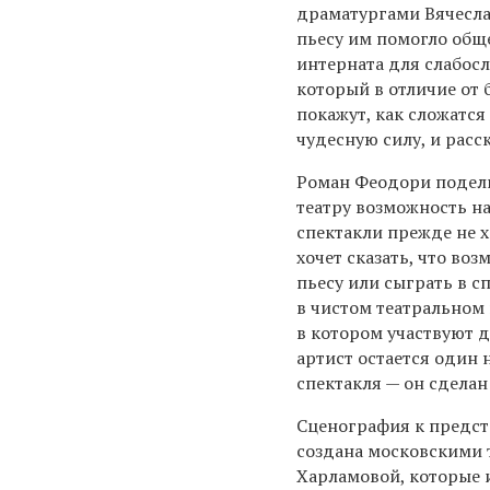
драматургами Вячесл
пьесу им помогло общ
интерната для слабос
который в отличие от 
покажут, как сложатся
чудесную силу, и расс
Роман Феодори подели
театру возможность на
спектакли прежде не х
хочет сказать, что в
пьесу или сыграть в с
в чистом театральном 
в котором участвуют д
артист остается один 
спектакля — он сделан
Сценография к предст
создана московскими
Харламовой, которые 