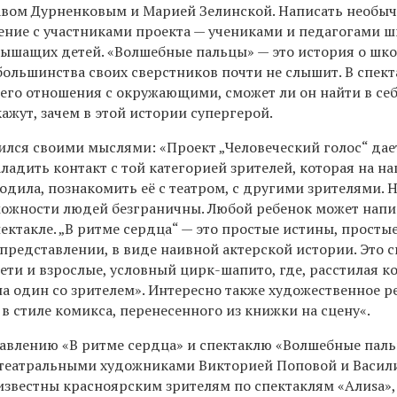
авом Дурненковым и Марией Зелинской. Написать необы
ение с участниками проекта — учениками и педагогами 
лышащих детей. «Волшебные пальцы» — это история о шко
большинства своих сверстников почти не слышит. В спект
 его отношения с окружающими, сможет ли он найти в се
кажут, зачем в этой истории супергерой.
лся своими мыслями: «Проект „Человеческий голос“ дае
ладить контакт с той категорией зрителей, которая на н
одила, познакомить её с театром, с другими зрителями. 
озможности людей безграничны. Любой ребенок может напи
пектакле. „В ритме сердца“ — это простые истины, просты
представлении, в виде наивной актерской истории. Это с
ети и взрослые, условный цирк-шапито, где, расстилая к
на один со зрителем». Интересно также художественное 
 в стиле комикса, перенесенного из книжки на сцену«.
авлению «В ритме сердца» и спектаклю «Волшебные пал
 театральными художниками Викторией Поповой и Васил
известны красноярским зрителям по спектаклям «Алиsа»,