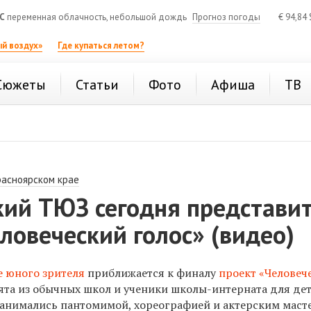
C
переменная облачность, небольшой дождь
Прогноз погоды
€
94,84
й воздух»
Где купаться летом?
Сюжеты
Статьи
Фото
Афиша
ТВ
расноярском крае
кий ТЮЗ сегодня представи
ловеческий голос» (видео)
е юного зрителя
приближается к финалу
проект «Человеч
бята из обычных школ и ученики школы-интерната для де
занимались пантомимой, хореографией и актерским маст