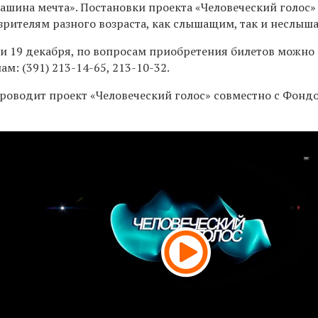
ашина мечта». Постановки проекта «Человеческий голос»
зрителям разного возраста, как слышащим, так и неслыш
 и 19 декабря, по вопросам приобретения билетов можно
нам:
(391) 213-14-65,
213-10-32.
проводит проект «Человеческий голос» совместно с Фонд