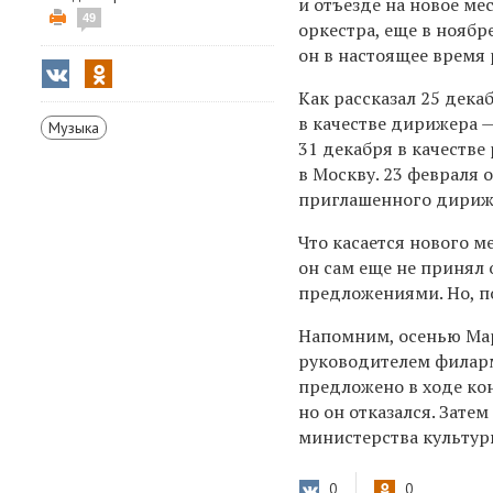
и отъезде на новое ме
49
оркестра, еще в ноябр
он в настоящее время 
Как рассказал 25 дека
в качестве дирижера —
Музыка
31 декабря в качестве
в Москву. 23 февраля 
приглашенного дириже
Что касается нового ме
он сам еще не принял
предложениями. Но, по
Напомним, осенью Ма
руководителем филарм
предложено в ходе ко
но он отказался. Зат
министерства культуры
0
0