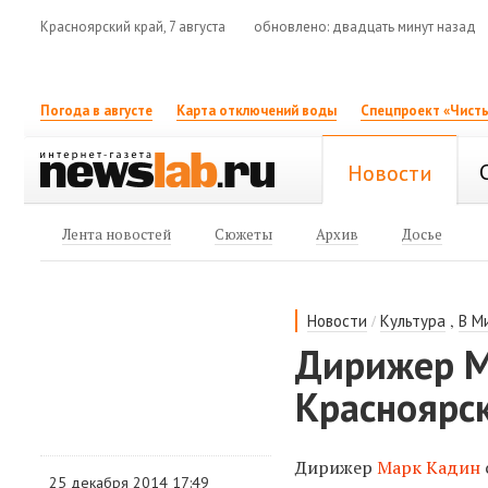
Красноярский край, 7 августа
обновлено: двадцать минут назад
Погода в августе
Карта отключений воды
Спецпроект «Чисты
Новости
Лента новостей
Сюжеты
Архив
Досье
/
,
Новости
Культура
В М
Дирижер М
Красноярс
Дирижер
Марк Кадин
25 декабря 2014 17:49