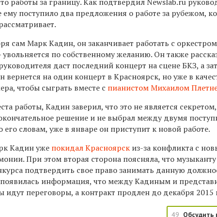
сто работы за границу. Как подтвердил Newslab.ru руково
е ему поступило два предложения о работе за рубежом, к
рассматривает.
бря сам Марк Кадин, он заканчивает работать с оркестро
 увольняется по собственному желанию. Он также рассказ
 руководителя даст последний концерт на сцене БКЗ, а за
он вернется на один концерт в Красноярск, но уже в качес
ра, чтобы сыграть вместе с
пианистом Михаилом Плетн
ста работы, Кадин заверил, что это не является секретом
 окончательное решение и не выбрал между двумя посту
 его словам, уже в январе он приступит к новой работе.
рк Кадин уже
покидал Красноярск
из-за конфликта с но
онии. При этом вторая сторона поясняла, что музыканту
нкурса подтвердить свое право занимать данную должно
ем появилась информация, что между Кадиным и предста
 идут переговоры, а контракт продлен до декабря 2015 
49
Обсудить 