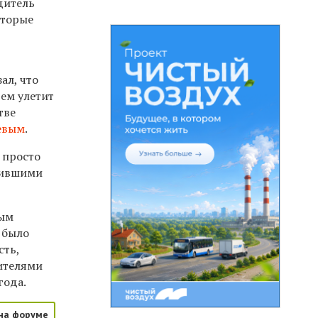
дитель
оторые
м
ал, что
тем улетит
тве
евым
.
, просто
пившими
вым
 было
сть,
вителями
года.
на форуме