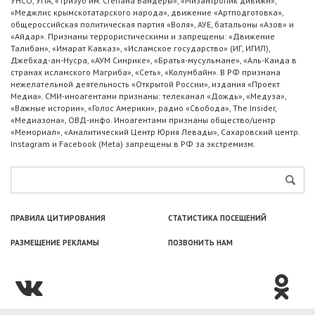
УНСО, УПА, «Тризуб им. Степана Бандеры», «Мизантропик дивижн»,
«Меджлис крымскотатарского народа», движение «Артподготовка»,
общероссийская политическая партия «Воля», АУЕ, батальоны «Азов» и
«Айдар». Признаны террористическими и запрещены: «Движение
Талибан», «Имарат Кавказ», «Исламское государство» (ИГ, ИГИЛ),
Джебхад-ан-Нусра, «АУМ Синрике», «Братья-мусульмане», «Аль-Каида в
странах исламского Магриба», «Сеть», «Колумбайн». В РФ признана
нежелательной деятельность «Открытой России», издания «Проект
Медиа». СМИ-иноагентами признаны: телеканал «Дождь», «Медуза»,
«Важные истории», «Голос Америки», радио «Свобода», The Insider,
«Медиазона», ОВД-инфо. Иноагентами признаны общество/центр
«Мемориал», «Аналитический Центр Юрия Левады», Сахаровский центр.
Instagram и Facebook (Metа) запрещены в РФ за экстремизм.
ПРАВИЛА ЦИТИРОВАНИЯ
СТАТИСТИКА ПОСЕЩЕНИЙ
РАЗМЕЩЕНИЕ РЕКЛАМЫ
ПОЗВОНИТЬ НАМ