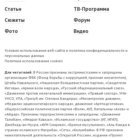
Статьи
ТВ-Программа
Сюжеты
Форум
Фото
Видео
Условия использования веб-сайта и политика конфиденциальности и
персональных данных
Политика использования cookies
Для читателей:
В России признаны экстремистскими и запрещены
организации ФБК (Фонд борьбы с коррупцией, признан иноагентом),
Штабы Навального, «Национал-большевистская партия», «Свидетели
Иеговы», «Армия воли народа», «Русский общенациональный союз»,
«Движение против нелегальной иммиграции», «Правый сектор», УНА-
УНСО, УПА, «Тризуб им. Степана Бандеры», «Мизантропик дивижн»,
«Меджлис крымскотатарского народа», движение «Артподготовка»,
общероссийская политическая партия «Воля», АУЕ, батальоны «Азов» и
«Айдар». Признаны террористическими и запрещены: «Движение
Талибан», «Имарат Кавказ», «Исламское государство» (ИГ, ИГИЛ),
Джебхад-ан-Нусра, «АУМ Синрике», «Братья-мусульмане», «Аль-Каида в
странах исламского Магриба», «Сеть», «Колумбайн». В РФ признана
нежелательной деятельность «Открытой России», издания «Проект