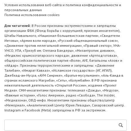
Условия использования веб-сайта и политика конфиденциальности и
персональных данных
Политика использования cookies
Для читателей:
В России признаны экстремистскими и запрещены
организации ФБК (Фонд борьбы с коррупцией, признан иноагентом),
Штабы Навального, «Национал-большевистская партия», «Свидетели
Иеговы», «Армия воли народа», «Русский общенациональный союз»,
«Движение против нелегальной иммиграции», «Правый сектор», УНА-
УНСО, УПА, «Тризуб им. Степана Бандеры», «Мизантропик дивижн»,
«Меджлис крымскотатарского народа», движение «Артподготовка»,
общероссийская политическая партия «Воля», АУЕ, батальоны «Азов» и
«Айдар». Признаны террористическими и запрещены: «Движение
Талибан», «Имарат Кавказ», «Исламское государство» (ИГ, ИГИЛ),
Джебхад-ан-Нусра, «АУМ Синрике», «Братья-мусульмане», «Аль-Каида в
странах исламского Магриба», «Сеть», «Колумбайн». В РФ признана
нежелательной деятельность «Открытой России», издания «Проект
Медиа». СМИ-иноагентами признаны: телеканал «Дождь», «Медуза»,
«Важные истории», «Голос Америки», радио «Свобода», The Insider,
«Медиазона», ОВД-инфо. Иноагентами признаны общество/центр
«Мемориал», «Аналитический Центр Юрия Левады», Сахаровский центр.
Instagram и Facebook (Metа) запрещены в РФ за экстремизм.