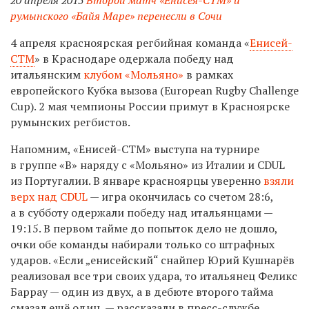
румынского «Байя Маре» перенесли в Сочи
4 апреля красноярская регбийная команда «
Енисей-
СТМ
» в Краснодаре одержала победу над
итальянским
клубом «Мольяно»
в рамках
европейского Кубка вызова (European Rugby Challenge
Cup). 2 мая чемпионы России примут в Красноярске
румынских регбистов.
Напомним, «Енисей-СТМ» выступа на турнире
в группе «В» наряду с «Мольяно» из Италии и CDUL
из Португалии. В январе красноярцы уверенно
взяли
верх над CDUL
— игра окончилась со счетом 28:6,
а в субботу одержали победу над итальянцами —
19:15. В первом тайме до попыток дело не дошло,
очки обе команды набирали только со штрафных
ударов. «Если „енисейский“ снайпер Юрий Кушнарёв
реализовал все три своих удара, то итальянец Феликс
Баррау — один из двух, а в дебюте второго тайма
смазал ещё один, — рассказали в пресс-службе