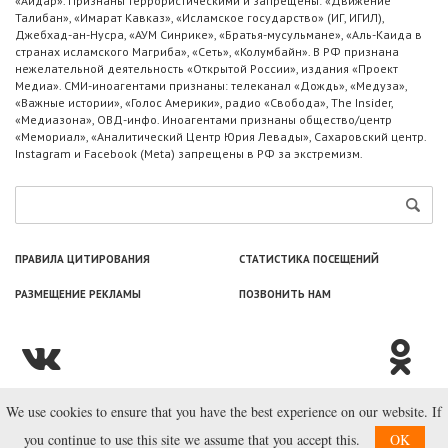
«Айдар». Признаны террористическими и запрещены: «Движение
Талибан», «Имарат Кавказ», «Исламское государство» (ИГ, ИГИЛ),
Джебхад-ан-Нусра, «АУМ Синрике», «Братья-мусульмане», «Аль-Каида в
странах исламского Магриба», «Сеть», «Колумбайн». В РФ признана
нежелательной деятельность «Открытой России», издания «Проект
Медиа». СМИ-иноагентами признаны: телеканал «Дождь», «Медуза»,
«Важные истории», «Голос Америки», радио «Свобода», The Insider,
«Медиазона», ОВД-инфо. Иноагентами признаны общество/центр
«Мемориал», «Аналитический Центр Юрия Левады», Сахаровский центр.
Instagram и Facebook (Metа) запрещены в РФ за экстремизм.
ПРАВИЛА ЦИТИРОВАНИЯ
СТАТИСТИКА ПОСЕЩЕНИЙ
РАЗМЕЩЕНИЕ РЕКЛАМЫ
ПОЗВОНИТЬ НАМ
We use cookies to ensure that you have the best experience on our website. If
© ООО «Лаборатория Новоcтей», 2003—2026.
you continue to use this site we assume that you accept this.
OK