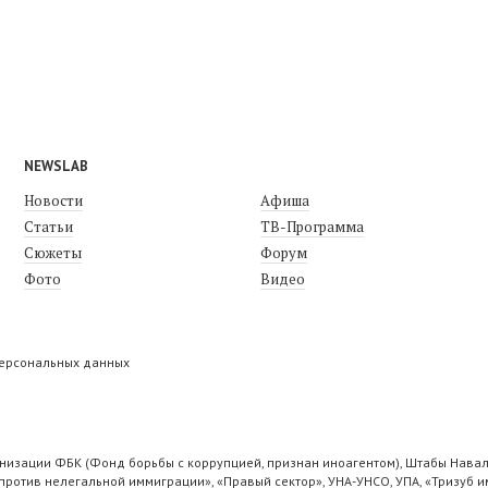
NEWSLAB
Новости
Афиша
Статьи
ТВ-Программа
Сюжеты
Форум
Фото
Видео
персональных данных
низации ФБК (Фонд борьбы с коррупцией, признан иноагентом), Штабы Навал
ротив нелегальной иммиграции», «Правый сектор», УНА-УНСО, УПА, «Тризуб и