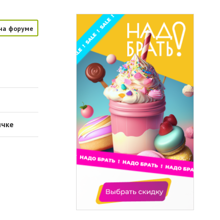
на форуме
ичке