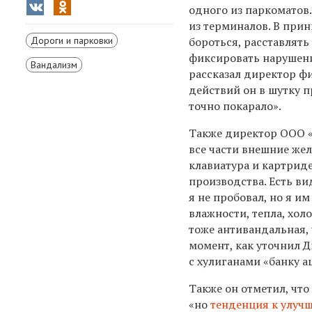
одного из паркоматов
из терминалов. В при
Дороги и парковки
бороться, расставлять
фиксировать нарушени
Вандализм
рассказал директор ф
действий он в шутку п
точно покарало».
Также директор ООО «И
все части внешние жел
клавиатура и картрид
производства. Есть ви
я не пробовал, но я и
влажности, тепла, хол
тоже антивандальная, 
момент, как уточнил 
с хулиганами «банку а
Также он отметил, что
«но
тенденция к улуч