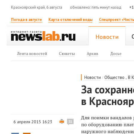
Красноярский край, 6 августа
обновлено: пять минут назад
+1
Погода в августе
Карта отключений воды
Спецпроект «Чисты
Новости
Лента новостей
Сюжеты
Архив
Досье
/
,
Новости
Общество
В 
За сохран
в Красноя
Для поимки вандалов
6 апреля 2015 16:23
31
по оборудованию плат
наружного наблюдени