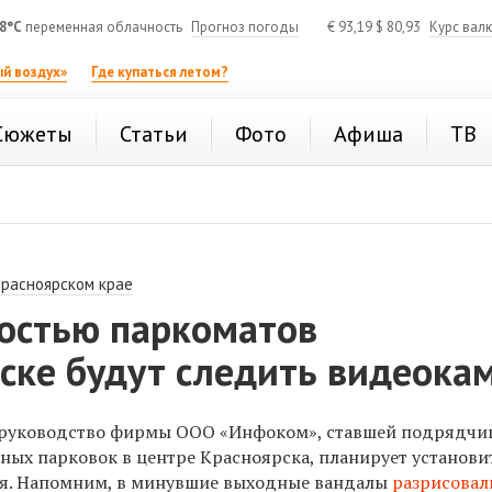
8°C
переменная облачность
Прогноз погоды
€
93,19
$
80,93
Курс вал
й воздух»
Где купаться летом?
Сюжеты
Статьи
Фото
Афиша
ТВ
Красноярском крае
ностью паркоматов
рске будут следить видеока
 руководство фирмы ООО «Инфоком», ставшей подрядчи
ных парковок в центре Красноярска, планирует установ
я. Напомним, в минувшие выходные вандалы
разрисовал