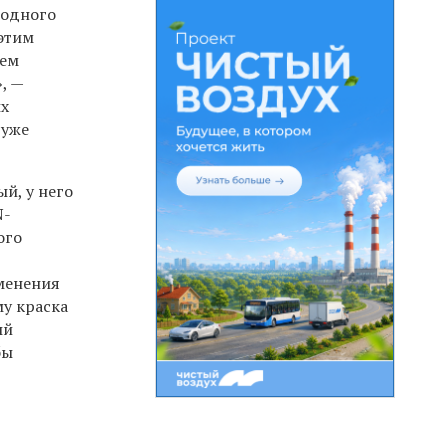
 одного
 этим
дем
, —
ых
 уже
й, у него
N-
ого
зменения
му краска
ый
бы