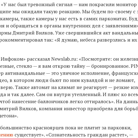
. «У нас был тревожный сигнал — нам покрасили монитор
нципе мы ожидали такую реакцию. Мы будем по-своему с
 камеры, также камеры у нас есть в самих паркоматах. Бу
я и обращаться в органы внутренних дел с заявлениями»
ирмы Дмитрий Вилков. Уже свершившийся акт вандальн
рокомментировал так: «Я думаю, небеса разверзлись
и их
нфоком» рассказал Newslab.ru: «Посмотрите: он железны
езные, стекло — я вам открою тайну — бронированное. PI
ер антивандальные — это уличное исполнение, французск
део, в котором люди бьют по ним кувалдой и не ломают,
м верю. Также автомат на климат не реагирует — резкие и
ода и так далее. Сам он внутри утепленный. И плюс ко все
чтоб нанесение баллончиков легко оттиралось». На данн
Дмитрий Вилков, компания инвестор приобрела для борь
цетона».
 большинство красноярцев пока не платит за парковки,
шению
существует». «Сознательность граждан растет», —